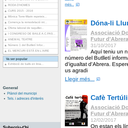
més...
RODA D'HOMES
CURS 2015 - 2016
Mònica Torre-Marin repeteix...
Dóna-li Ll
Comença la remodelació int...
Oferta laboral de taquiller...
Associació Do
I CONGRESO DE BAILE A.C.PAS...
Futur d'Abrer
ANEM AL TEATRE
31/10/2017
Número 1 del Butlletí Infor...
Aquí teniu un 
EL MERCURI ESTÀ EN L'AIRE
número del Butlletí inform
Va ser popular
d'igualtat d'Abrera. Espe
Exhibició de balls en linia...
us agradi
Llegir més...
General
Plànol del municipi
Cafè Tertúl
Tels. i adreces d'interès
Associació Do
Futur d'Abrer
12/02/2017
On estan els lí
Subscriu-t'hi