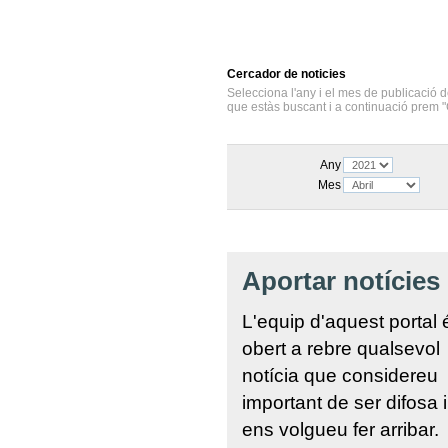
Cercador
de noticies
Selecciona l'any i el mes de publicació d
que estàs buscant i a continuació prem "
Any
Mes
Aportar notícies
L'equip d'aquest portal 
obert a rebre qualsevol
notícia que considereu
important de ser difosa 
ens volgueu fer arribar.