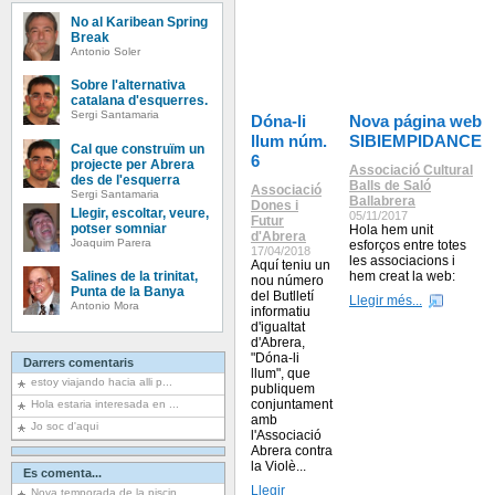
No al Karibean Spring
Break
Antonio Soler
Sobre l'alternativa
catalana d'esquerres.
Sergi Santamaria
Dóna-li
Nova página web
llum núm.
SIBIEMPIDANCE
Cal que construïm un
6
projecte per Abrera
Associació Cultural
des de l'esquerra
Balls de Saló
Associació
Sergi Santamaria
Ballabrera
Dones i
Llegir, escoltar, veure,
05/11/2017
Futur
potser somniar
Hola hem unit
d'Abrera
Joaquim Parera
esforços entre totes
17/04/2018
les associacions i
Aquí teniu un
Salines de la trinitat,
hem creat la web:
nou número
Punta de la Banya
del Butlletí
Llegir més...
Antonio Mora
informatiu
d'igualtat
d'Abrera,
"Dóna-li
Darrers comentaris
llum", que
estoy viajando hacia alli p...
publiquem
conjuntament
Hola estaria interesada en ...
amb
Jo soc d'aqui
l'Associació
Abrera contra
la Violè...
Es comenta...
Llegir
Nova temporada de la piscin...