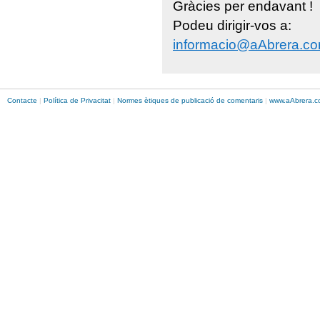
Gràcies per endavant !
Podeu dirigir-vos a:
informacio@aAbrera.c
Contacte
|
Política de Privacitat
|
Normes ètiques de publicació de comentaris
|
www.
aAbrera
.c