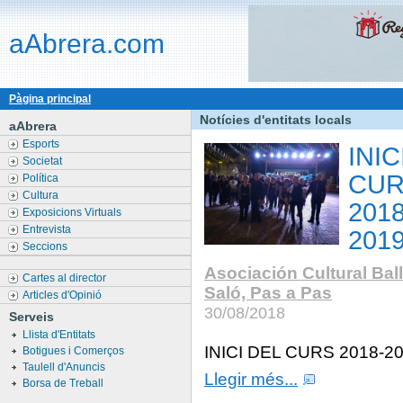
aAbrera.com
Pàgina principal
Notícies d'entitats locals
aAbrera
Esports
INIC
Societat
CU
Política
Cultura
2018
Exposicions Virtuals
Entrevista
201
Seccions
Asociación Cultural Bal
Cartes al director
Saló, Pas a Pas
Articles d'Opinió
30/08/2018
Serveis
Llista d'Entitats
INICI DEL CURS 2018-2
Botigues i Comerços
Taulell d'Anuncis
Llegir més...
Borsa de Treball