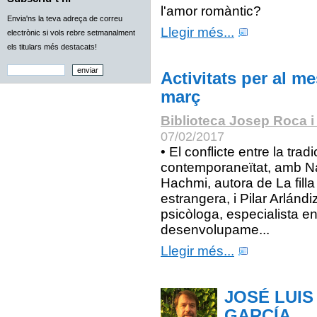
l'amor romàntic?
Envia'ns la teva adreça de correu
Llegir més...
electrònic si vols rebre setmanalment
els titulars més destacats!
Activitats per al m
març
Biblioteca Josep Roca i
07/02/2017
• El conflicte entre la tradic
contemporaneïtat, amb Na
Hachmi, autora de La filla
estrangera, i Pilar Arlándi
psicòloga, especialista e
desenvolupame...
Llegir més...
JOSÉ LUIS
GARCÍA