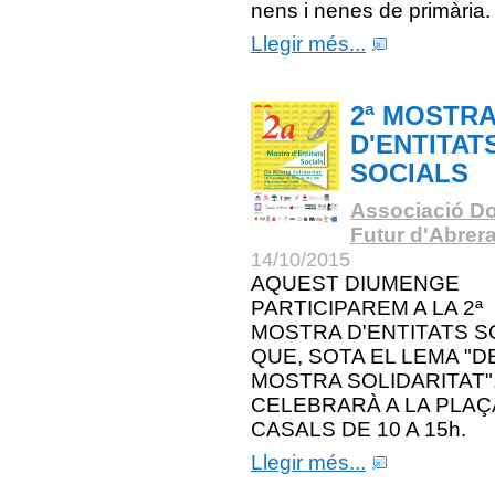
nens i nenes de primària.
Llegir més...
2ª MOSTR
D'ENTITAT
SOCIALS
Associació Do
Futur d'Abrer
14/10/2015
AQUEST DIUMENGE
PARTICIPAREM A LA 2ª
MOSTRA D'ENTITATS S
QUE, SOTA EL LEMA "D
MOSTRA SOLIDARITAT"
CELEBRARÀ A LA PLAÇ
CASALS DE 10 A 15h.
Llegir més...