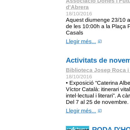
Associació Dones i Fut
d'Abrera
18/10/2016
Aquest diumenge 23/10 a 
de les 10:00h a la Plaça 
Casals
Llegir més...
Activitats de nove
Biblioteca Josep Roca i
18/10/2016
• Exposició “Caterina Albe
Víctor Català: itinerari vital
intel·lectual i literari”. A c
Del 7 al 25 de novembre.
Llegir més...
RODA D'H