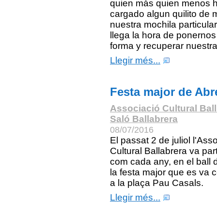
quien más quien menos 
cargado algun quilito de
nuestra mochila particular
llega la hora de ponernos
forma y recuperar nuestra
Llegir més...
Festa major de Abr
Associació Cultural Bal
Saló Ballabrera
08/07/2016
El passat 2 de juliol l'Ass
Cultural Ballabrera va part
com cada any, en el ball d
la festa major que es va c
a la plaça Pau Casals.
Llegir més...