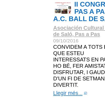
II CONG
PAS A P
A.C. BALL DE 
Asociación Cultural 
de Saló, Pas a Pas
09/10/2016
CONVIDEM A TOTS 
QUE ESTEU
INTERESSATS EN P
HO BÉ, FER AMISTA
DISFRUTAR, I GAUD
D'UN FI DE SETMAN
DIVERTIT.
Llegir més...