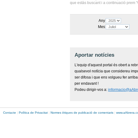
que estàs buscant i a continuació prem "
Any
Mes
Aportar notícies
L'equip d'aquest portal és obert a reb
qualsevol notícia que considereu imp
ser difosa i que ens volgueu fer arriba
per endavant !
Podeu dirigir-vos a:
informacio@aAbr
Contacte
|
Política de Privacitat
|
Normes ètiques de publicació de comentaris
|
www.
aAbrera
.c