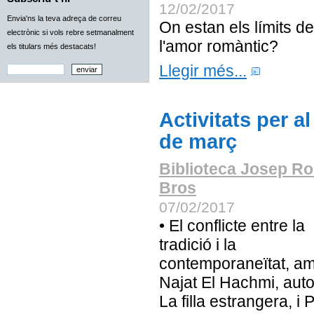
12/02/2017
Envia'ns la teva adreça de correu
On estan els límits de
electrònic si vols rebre setmanalment
l'amor romàntic?
els titulars més destacats!
Llegir més...
Activitats per a
de març
Biblioteca Josep Ro
Bros
07/02/2017
• El conflicte entre la
tradició i la
contemporaneïtat, a
Najat El Hachmi, aut
La filla estrangera, i P