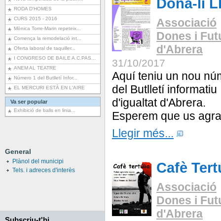
Dóna-li 
RODA D'HOMES
CURS 2015 - 2016
Associació
Mònica Torre-Marin repeteix...
Dones i Fut
Comença la remodelació int...
d'Abrera
Oferta laboral de taquiller...
I CONGRESO DE BAILE A.C.PAS...
31/10/2017
ANEM AL TEATRE
Aquí teniu un nou nú
Número 1 del Butlletí Infor...
del Butlletí informatiu
EL MERCURI ESTÀ EN L'AIRE
d'igualtat d'Abrera.
Va ser popular
Exhibició de balls en linia...
Esperem que us agr
Llegir més...
General
Plànol del municipi
Cafè Tert
Tels. i adreces d'interès
Associació
Dones i Fut
d'Abrera
Subscriu-t'hi