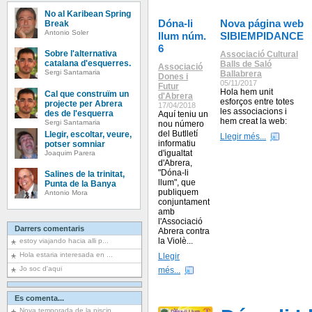
No al Karibean Spring
Dóna-li
Nova página web
Break
Antonio Soler
llum núm.
SIBIEMPIDANCE
6
Sobre l'alternativa
Associació Cultural
catalana d'esquerres.
Balls de Saló
Associació
Sergi Santamaria
Ballabrera
Dones i
05/11/2017
Futur
Hola hem unit
Cal que construïm un
d'Abrera
esforços entre totes
projecte per Abrera
17/04/2018
les associacions i
des de l'esquerra
Aquí teniu un
hem creat la web:
Sergi Santamaria
nou número
del Butlletí
Llegir, escoltar, veure,
Llegir més...
informatiu
potser somniar
d'igualtat
Joaquim Parera
d'Abrera,
"Dóna-li
Salines de la trinitat,
llum", que
Punta de la Banya
publiquem
Antonio Mora
conjuntament
amb
l'Associació
Darrers comentaris
Abrera contra
la Violè...
estoy viajando hacia alli p...
Hola estaria interesada en ...
Llegir
Jo soc d'aqui
més...
Es comenta...
Nova temporada de la piscin...