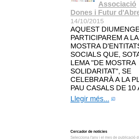
Associació
Dones i Futur d'Abr
14/10/2015
AQUEST DIUMENG
PARTICIPAREM A LA
MOSTRA D'ENTITAT
SOCIALS QUE, SOTA
LEMA "DE MOSTRA
SOLIDARITAT", SE
CELEBRARÀ A LA P
PAU CASALS DE 10 A
Llegir més...
Cercador
de noticies
Selecciona l'any i el mes de publicació d