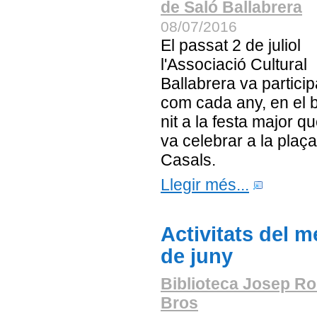
de Saló Ballabrera
08/07/2016
El passat 2 de juliol
l'Associació Cultural
Ballabrera va particip
com cada any, en el b
nit a la festa major q
va celebrar a la plaç
Casals.
Llegir més...
Activitats del m
de juny
Biblioteca Josep Ro
Bros