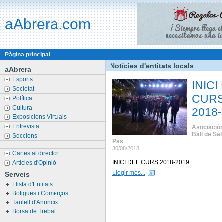
aAbrera.com
Pàgina principal
Notícies d'entitats locals
aAbrera
Esports
INICI
Societat
CUR
Política
Cultura
2018
Exposicions Virtuals
Entrevista
Asociación
Ball de Sal
Seccions
Pas
30/08/2018
Cartes al director
INICI DEL CURS 2018-2019
Articles d'Opinió
Llegir més...
Serveis
Llista d'Entitats
Botigues i Comerços
Taulell d'Anuncis
Borsa de Treball