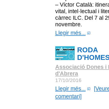
– Víctor Català: itiner
vital, intel·lectual i lite
càrrec ILC. Del 7 al 
novembre.
Llegir més...
RODA
D'HOME
Associació Dones i 
d'Abrera
17/10/2016
Llegir més...
[Veur
comentari]