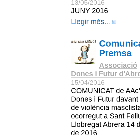
13/05/2016
JUNY 2016
Llegir més...
Comunica
Premsa
Associació
Dones i Futur d'Abr
15/04/2016
COMUNICAT de AAc
Dones i Futur davant 
de violència masclist
ocorregut a Sant Feli
Llobregat Abrera 14 d'
de 2016.