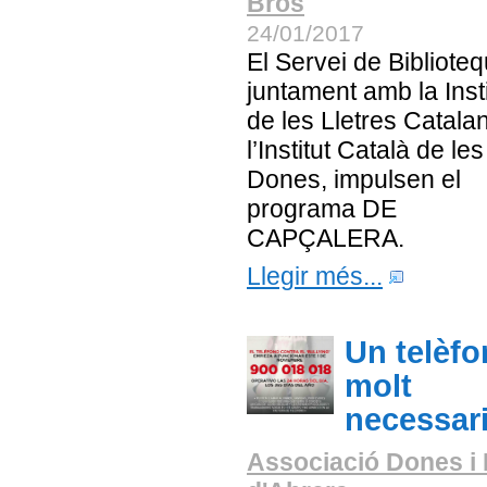
Bros
24/01/2017
El Servei de Bibliote
juntament amb la Inst
de les Lletres Catalan
l’Institut Català de les
Dones, impulsen el
programa DE
CAPÇALERA.
Llegir més...
Un telèfo
molt
necessar
Associació Dones i 