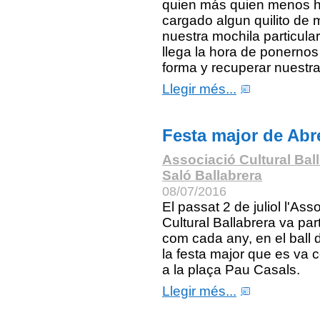
quien más quien menos 
cargado algun quilito de
nuestra mochila particular
llega la hora de ponernos
forma y recuperar nuestra
Llegir més...
Festa major de Abr
Associació Cultural Bal
Saló Ballabrera
08/07/2016
El passat 2 de juliol l'Ass
Cultural Ballabrera va part
com cada any, en el ball d
la festa major que es va c
a la plaça Pau Casals.
Llegir més...