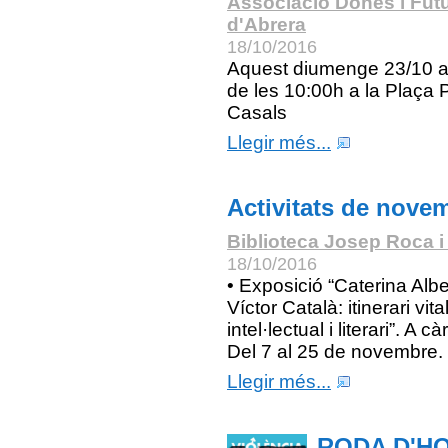
Associació Dones i Fut
d'Abrera
18/10/2016
Aquest diumenge 23/10 a 
de les 10:00h a la Plaça 
Casals
Llegir més...
Activitats de nove
Biblioteca Josep Roca i
18/10/2016
• Exposició “Caterina Albe
Víctor Català: itinerari vital
intel·lectual i literari”. A c
Del 7 al 25 de novembre.
Llegir més...
RODA D'H