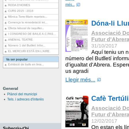
més...
RODA D'HOMES
CURS 2015 - 2016
Mònica Torre-Marin repeteix...
Dóna-li Ll
Comença la remodelació int...
Oferta laboral de taquiller...
Associació Do
I CONGRESO DE BAILE A.C.PAS...
Futur d'Abrer
ANEM AL TEATRE
31/10/2017
Número 1 del Butlletí Infor...
Aquí teniu un 
EL MERCURI ESTÀ EN L'AIRE
número del Butlletí inform
Va ser popular
d'igualtat d'Abrera. Espe
Exhibició de balls en linia...
us agradi
Llegir més...
General
Plànol del municipi
Cafè Tertúl
Tels. i adreces d'interès
Associació Do
Futur d'Abrer
12/02/2017
On estan els lí
Subscriu-t'hi