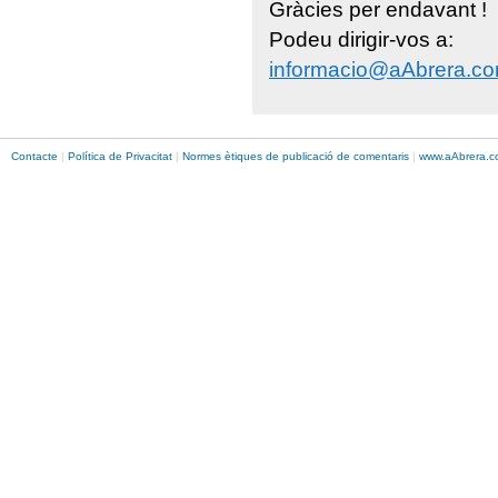
Gràcies per endavant !
Podeu dirigir-vos a:
informacio@aAbrera.c
Contacte
|
Política de Privacitat
|
Normes ètiques de publicació de comentaris
|
www.
aAbrera
.c