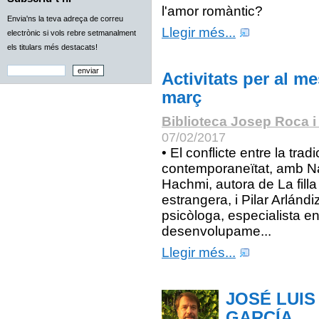
l'amor romàntic?
Envia'ns la teva adreça de correu
Llegir més...
electrònic si vols rebre setmanalment
els titulars més destacats!
Activitats per al m
març
Biblioteca Josep Roca i
07/02/2017
• El conflicte entre la tradic
contemporaneïtat, amb Na
Hachmi, autora de La filla
estrangera, i Pilar Arlándi
psicòloga, especialista e
desenvolupame...
Llegir més...
JOSÉ LUIS
GARCÍA