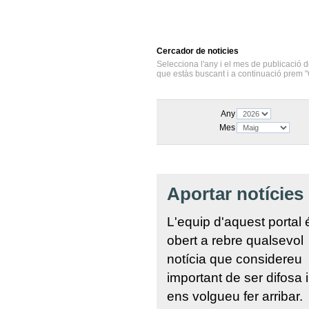
Cercador
de noticies
Selecciona l'any i el mes de publicació d
que estàs buscant i a continuació prem "
Any
Mes
Aportar notícies
L'equip d'aquest portal 
obert a rebre qualsevol
notícia que considereu
important de ser difosa 
ens volgueu fer arribar.