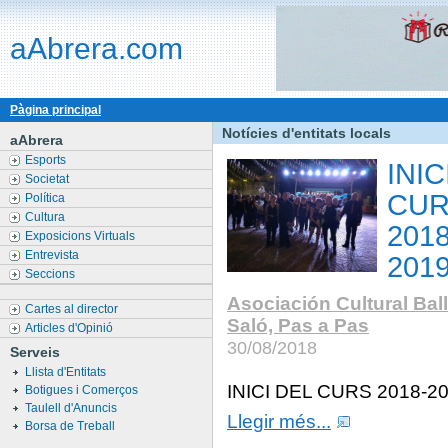
aAbrera.com
Pàgina principal
Notícies d'entitats locals
aAbrera
Esports
INIC
Societat
CU
Política
Cultura
2018
Exposicions Virtuals
Entrevista
201
Seccions
Asociación Cultural Bal
Cartes al director
Saló, Pas a Pas
Articles d'Opinió
30/08/2018
Serveis
Llista d'Entitats
INICI DEL CURS 2018-2
Botigues i Comerços
Taulell d'Anuncis
Llegir més...
Borsa de Treball