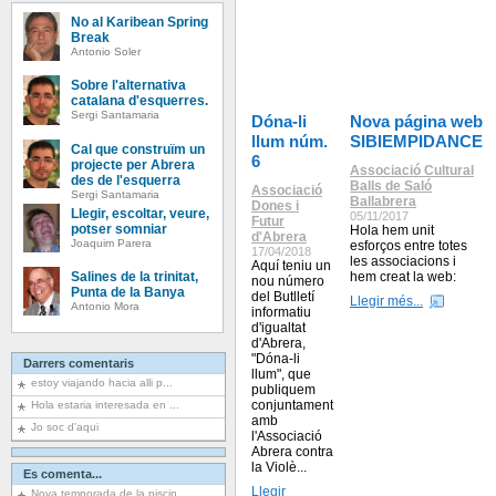
No al Karibean Spring
Break
Antonio Soler
Sobre l'alternativa
catalana d'esquerres.
Sergi Santamaria
Dóna-li
Nova página web
llum núm.
SIBIEMPIDANCE
Cal que construïm un
6
projecte per Abrera
Associació Cultural
des de l'esquerra
Balls de Saló
Associació
Sergi Santamaria
Ballabrera
Dones i
Llegir, escoltar, veure,
05/11/2017
Futur
potser somniar
Hola hem unit
d'Abrera
Joaquim Parera
esforços entre totes
17/04/2018
les associacions i
Aquí teniu un
Salines de la trinitat,
hem creat la web:
nou número
Punta de la Banya
del Butlletí
Llegir més...
Antonio Mora
informatiu
d'igualtat
d'Abrera,
"Dóna-li
Darrers comentaris
llum", que
estoy viajando hacia alli p...
publiquem
conjuntament
Hola estaria interesada en ...
amb
Jo soc d'aqui
l'Associació
Abrera contra
la Violè...
Es comenta...
Llegir
Nova temporada de la piscin...