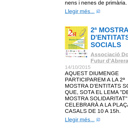
nens i nenes de primària.
Llegir més...
2ª MOSTR
D'ENTITAT
SOCIALS
Associació Do
Futur d'Abrer
14/10/2015
AQUEST DIUMENGE
PARTICIPAREM A LA 2ª
MOSTRA D'ENTITATS S
QUE, SOTA EL LEMA "D
MOSTRA SOLIDARITAT"
CELEBRARÀ A LA PLAÇ
CASALS DE 10 A 15h.
Llegir més...