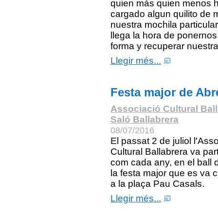
quien más quien menos 
cargado algun quilito de
nuestra mochila particular
llega la hora de ponernos
forma y recuperar nuestra
Llegir més...
Festa major de Abr
Associació Cultural Bal
Saló Ballabrera
08/07/2016
El passat 2 de juliol l'Ass
Cultural Ballabrera va part
com cada any, en el ball d
la festa major que es va c
a la plaça Pau Casals.
Llegir més...