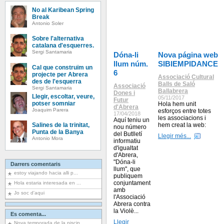
No al Karibean Spring
Break
Antonio Soler
Sobre l'alternativa
catalana d'esquerres.
Sergi Santamaria
Dóna-li
Nova página web
llum núm.
SIBIEMPIDANCE
Cal que construïm un
6
projecte per Abrera
Associació Cultural
des de l'esquerra
Balls de Saló
Associació
Sergi Santamaria
Ballabrera
Dones i
Llegir, escoltar, veure,
05/11/2017
Futur
potser somniar
Hola hem unit
d'Abrera
Joaquim Parera
esforços entre totes
17/04/2018
les associacions i
Aquí teniu un
Salines de la trinitat,
hem creat la web:
nou número
Punta de la Banya
del Butlletí
Llegir més...
Antonio Mora
informatiu
d'igualtat
d'Abrera,
"Dóna-li
Darrers comentaris
llum", que
estoy viajando hacia alli p...
publiquem
conjuntament
Hola estaria interesada en ...
amb
Jo soc d'aqui
l'Associació
Abrera contra
la Violè...
Es comenta...
Llegir
Nova temporada de la piscin...