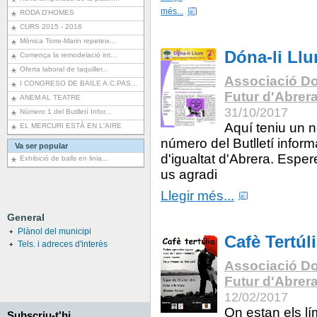
més...
RODA D'HOMES
CURS 2015 - 2016
Mònica Torre-Marin repeteix...
Dóna-li Ll
Comença la remodelació int...
Oferta laboral de taquiller...
Associació Do
I CONGRESO DE BAILE A.C.PAS...
Futur d'Abrer
ANEM AL TEATRE
31/10/2017
Número 1 del Butlletí Infor...
Aquí teniu un 
EL MERCURI ESTÀ EN L'AIRE
número del Butlletí inform
Va ser popular
d'igualtat d'Abrera. Espe
Exhibició de balls en linia...
us agradi
Llegir més...
General
Plànol del municipi
Cafè Tertúl
Tels. i adreces d'interès
Associació Do
Futur d'Abrer
12/02/2017
On estan els lí
Subscriu-t'hi