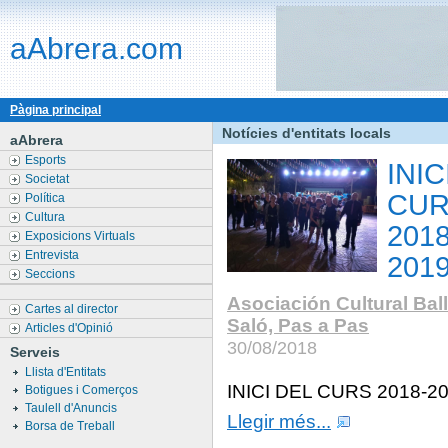
aAbrera.com
Pàgina principal
Notícies d'entitats locals
aAbrera
Esports
INIC
Societat
CU
Política
Cultura
2018
Exposicions Virtuals
Entrevista
201
Seccions
Asociación Cultural Bal
Cartes al director
Saló, Pas a Pas
Articles d'Opinió
30/08/2018
Serveis
Llista d'Entitats
INICI DEL CURS 2018-2
Botigues i Comerços
Taulell d'Anuncis
Llegir més...
Borsa de Treball