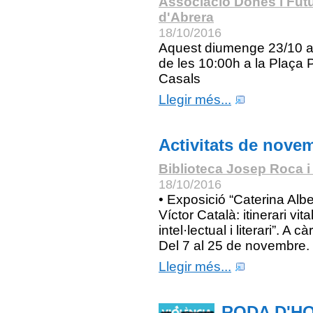
Associació Dones i Fut
d'Abrera
18/10/2016
Aquest diumenge 23/10 a 
de les 10:00h a la Plaça 
Casals
Llegir més...
Activitats de nove
Biblioteca Josep Roca i
18/10/2016
• Exposició “Caterina Albe
Víctor Català: itinerari vital
intel·lectual i literari”. A c
Del 7 al 25 de novembre.
Llegir més...
RODA D'H