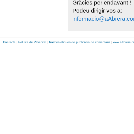
Gràcies per endavant !
Podeu dirigir-vos a:
informacio@aAbrera.c
Contacte
|
Política de Privacitat
|
Normes ètiques de publicació de comentaris
|
www.
aAbrera
.c