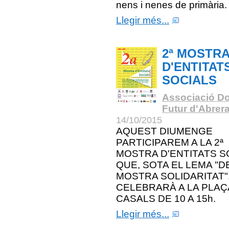
nens i nenes de primària.
Llegir més...
2ª MOSTR
D'ENTITAT
SOCIALS
Associació Do
Futur d'Abrer
14/10/2015
AQUEST DIUMENGE
PARTICIPAREM A LA 2ª
MOSTRA D'ENTITATS S
QUE, SOTA EL LEMA "D
MOSTRA SOLIDARITAT"
CELEBRARÀ A LA PLAÇ
CASALS DE 10 A 15h.
Llegir més...