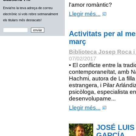
l'amor romàntic?
Envia'ns la teva adreça de correu
Llegir més...
electrònic si vols rebre setmanalment
els titulars més destacats!
Activitats per al m
març
Biblioteca Josep Roca i
07/02/2017
• El conflicte entre la tradic
contemporaneïtat, amb Na
Hachmi, autora de La filla
estrangera, i Pilar Arlándi
psicòloga, especialista e
desenvolupame...
Llegir més...
JOSÉ LUIS
GARCÍA