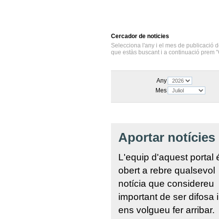
Cercador
de noticies
Selecciona l'any i el mes de publicació d
que estàs buscant i a continuació prem "
Any
Mes
Aportar notícies
L'equip d'aquest portal 
obert a rebre qualsevol
notícia que considereu
important de ser difosa 
ens volgueu fer arribar.