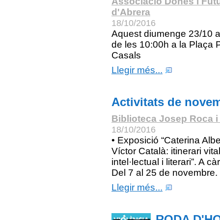
Associació Dones i Fut
d'Abrera
18/10/2016
Aquest diumenge 23/10 a 
de les 10:00h a la Plaça 
Casals
Llegir més...
Activitats de nove
Biblioteca Josep Roca i
18/10/2016
• Exposició “Caterina Albe
Víctor Català: itinerari vital
intel·lectual i literari”. A c
Del 7 al 25 de novembre.
Llegir més...
RODA D'H