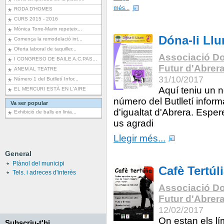
més...
RODA D'HOMES
CURS 2015 - 2016
Mònica Torre-Marin repeteix...
Dóna-li Ll
Comença la remodelació int...
Oferta laboral de taquiller...
Associació Do
I CONGRESO DE BAILE A.C.PAS...
Futur d'Abrer
ANEM AL TEATRE
31/10/2017
Número 1 del Butlletí Infor...
Aquí teniu un 
EL MERCURI ESTÀ EN L'AIRE
número del Butlletí inform
Va ser popular
d'igualtat d'Abrera. Espe
Exhibició de balls en linia...
us agradi
Llegir més...
General
Plànol del municipi
Cafè Tertúl
Tels. i adreces d'interès
Associació Do
Futur d'Abrer
12/02/2017
On estan els lí
Subscriu-t'hi