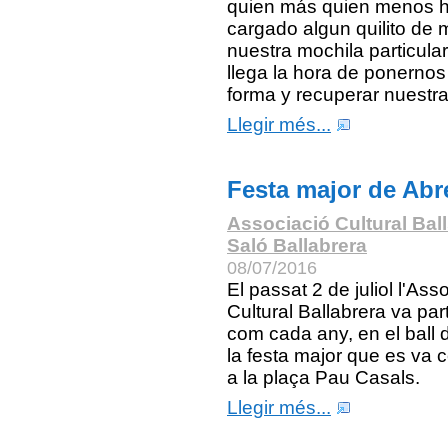
quien más quien menos 
cargado algun quilito de
nuestra mochila particular
llega la hora de ponernos
forma y recuperar nuestra
Llegir més...
Festa major de Abr
Associació Cultural Bal
Saló Ballabrera
08/07/2016
El passat 2 de juliol l'Ass
Cultural Ballabrera va part
com cada any, en el ball d
la festa major que es va c
a la plaça Pau Casals.
Llegir més...