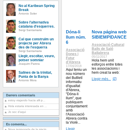
No al Karibean Spring
Break
Antonio Soler
Sobre l'alternativa
catalana d'esquerres.
Sergi Santamaria
Dóna-li
Nova página web
llum núm.
SIBIEMPIDANCE
Cal que construïm un
6
projecte per Abrera
Associació Cultural
des de l'esquerra
Balls de Saló
Associació
Sergi Santamaria
Ballabrera
Dones i
Llegir, escoltar, veure,
05/11/2017
Futur
potser somniar
Hola hem unit
d'Abrera
Joaquim Parera
esforços entre totes
17/04/2018
les associacions i
Aquí teniu un
Salines de la trinitat,
hem creat la web:
nou número
Punta de la Banya
del Butlletí
Llegir més...
Antonio Mora
informatiu
d'igualtat
d'Abrera,
"Dóna-li
Darrers comentaris
llum", que
estoy viajando hacia alli p...
publiquem
conjuntament
Hola estaria interesada en ...
amb
Jo soc d'aqui
l'Associació
Abrera contra
la Violè...
Es comenta...
Llegir
Nova temporada de la piscin...