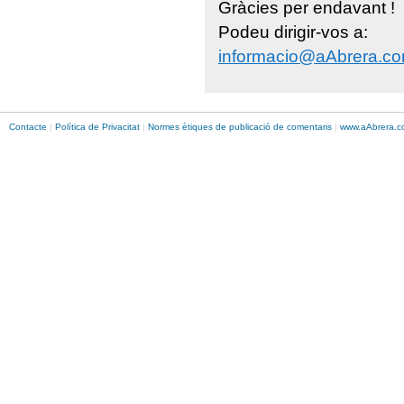
Gràcies per endavant !
Podeu dirigir-vos a:
informacio@aAbrera.c
Contacte
|
Política de Privacitat
|
Normes ètiques de publicació de comentaris
|
www.
aAbrera
.c