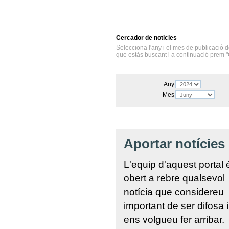
Cercador
de noticies
Selecciona l'any i el mes de publicació d
que estàs buscant i a continuació prem "
Any
Mes
Aportar notícies
L'equip d'aquest portal 
obert a rebre qualsevol
notícia que considereu
important de ser difosa 
ens volgueu fer arribar.