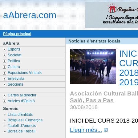
aAbrera.com
Pàgina principal
Notícies d'entitats locals
aAbrera
Esports
INIC
Societat
CU
Política
Cultura
2018
Exposicions Virtuals
Entrevista
201
Seccions
Asociación Cultural Bal
Cartes al director
Saló, Pas a Pas
Articles d'Opinió
30/08/2018
Serveis
Llista d'Entitats
INICI DEL CURS 2018-2
Botigues i Comerços
Taulell d'Anuncis
Llegir més...
Borsa de Treball