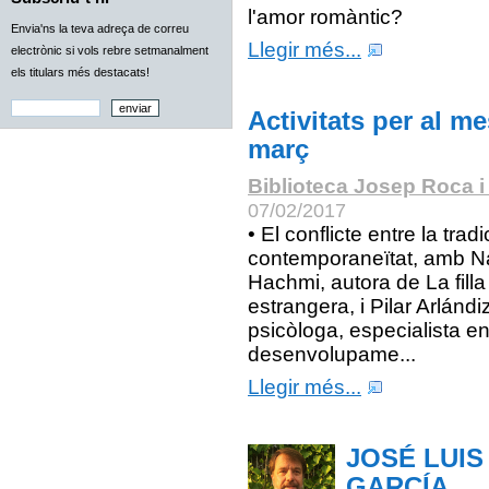
l'amor romàntic?
Envia'ns la teva adreça de correu
Llegir més...
electrònic si vols rebre setmanalment
els titulars més destacats!
Activitats per al m
març
Biblioteca Josep Roca i
07/02/2017
• El conflicte entre la tradic
contemporaneïtat, amb Na
Hachmi, autora de La filla
estrangera, i Pilar Arlándi
psicòloga, especialista e
desenvolupame...
Llegir més...
JOSÉ LUIS
GARCÍA