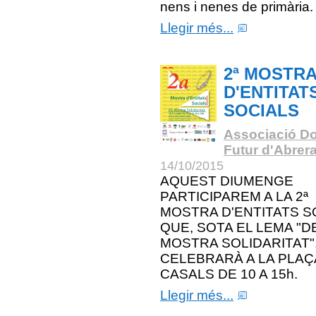
nens i nenes de primària.
Llegir més...
2ª MOSTR
D'ENTITAT
SOCIALS
Associació Do
Futur d'Abrer
14/10/2015
AQUEST DIUMENGE
PARTICIPAREM A LA 2ª
MOSTRA D'ENTITATS S
QUE, SOTA EL LEMA "D
MOSTRA SOLIDARITAT"
CELEBRARÀ A LA PLAÇ
CASALS DE 10 A 15h.
Llegir més...