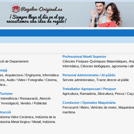
Professional Nivell Superior
,
cció de Departament
Ciències Físiques-Químiques-Matemàtiques
Arq
,
Informàtica
Ciències biològiques, agronomia i afi
mitjà
,
,
ues
Arquitectura / Enginyeria
Informàtica
Personal Administratiu / Al públic
,
,
,
ions
Audio / Video / Fotografia / Cinema
Serveis administratius
Tracte directe al públic
...
tica
Treballador Agropecuari / Pesquer
,
,
,
 Turisme
Agricultura
Ramaderia
Silvicultura
Pesca / Caç
,
,
Intendència / Restauració
Atenció-
Conductor / Operador Maquinària
,
/ Investigació
Vendes / Publicitat
,
,
Ferrocarril / Metro
Vehícles de motor
Maquinària
strucció
marítima
,
ndústria Vidre-Ceràmica
Indústria de la
,
ndustria Metal·lúrgica / Metall
Indústria