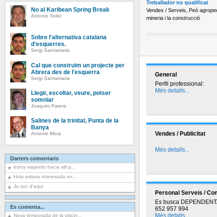
Treballador no qualificat
No al Karibean Spring Break
,
Vendes / Serveis
Peó agropec
Antonio Soler
mineria i la construcció
Sobre l'alternativa catalana
d'esquerres.
Sergi Santamaria
Cal que construïm un projecte per
Abrera des de l'esquerra
General
Sergi Santamaria
Perfil professional:
Més detalls...
Llegir, escoltar, veure, potser
somniar
Joaquim Parera
Salines de la trinitat, Punta de la
Banya
Vendes / Publicitat
Antonio Mora
Més detalls...
Darrers comentaris
estoy viajando hacia alli p...
Hola estaria interesada en ...
Jo soc d'aqui
Personal Serveis / Co
Es busca DEPENDENTA A
Es comenta...
652 957 994
Més detalls...
Nova temporada de la piscin...