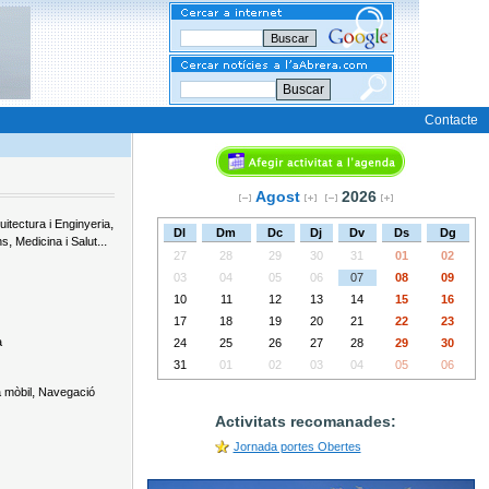
Buscar
Contacte
Agost
2026
,
uitectura i Enginyeria
Dl
Dm
Dc
Dj
Dv
Ds
Dg
,
...
ns
Medicina i Salut
27
28
29
30
31
01
02
03
04
05
06
07
08
09
10
11
12
13
14
15
16
17
18
19
20
21
22
23
a
24
25
26
27
28
29
30
31
01
02
03
04
05
06
,
 mòbil
Navegació
Activitats recomanades:
Jornada portes Obertes