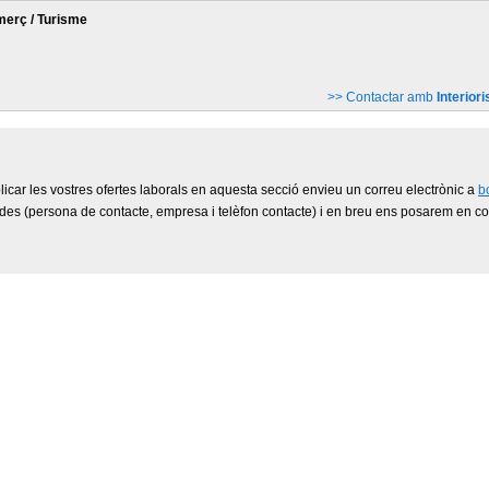
merç / Turisme
>> Contactar amb
Interior
licar les vostres ofertes laborals en aquesta secció envieu un correu electrònic a
b
ades (persona de contacte, empresa i telèfon contacte) i en breu ens posarem en c