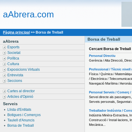
aAbrera.com
Pàgina principal
>> Borsa de Treball
Borsa de Treball
aAbrera
Esports
Cercant
Borsa de Treball
Societat
Personal Directiu
Política
,
Gerència / Alta Direcció
Dire
Cultura
Exposicions Virtuals
Professional / Tècnic nivell 
Física / Química / Matemàtiq
Entrevista
/ Electrònica / Telecomunicac
Seccions
Navegació Marítima / Aeronàu
Cartes al director
Personal Serveis / Comerç /
Articles d'Opinió
Servei directe als passatgers
,
Serveis personals
Seguretat 
Serveis
Llista d'Entitats
Treballador Indústria / Con
Botigues i Comerços
,
Indústria Minèra-Extractiva
I
,
Taulell d'Anuncis
Construcció / Instal·lacions
I
...
Mecànica
Borsa de Treball