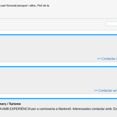
,
uari-forestal-pesquer i afins
Peó de la
>> Contactar
>> Contactar a
merç / Turisme
MB EXPERIÈNCIA per a carnisseria a Martorell. Interessades contactar amb: Est