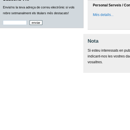
Personal Serveis / Co
Envia'ns la teva adreça de correu electrònic si vols
rebre setmanalment els titulars més destacats!
Més detalls...
Nota
Si esteu interessats en pub
indicant-nos les vostres d
vosaltres.