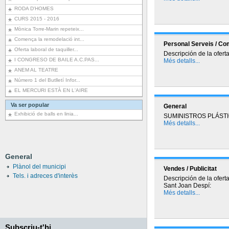
RODA D'HOMES
CURS 2015 - 2016
Mònica Torre-Marin repeteix...
Comença la remodelació int...
Personal Serveis / Co
Oferta laboral de taquiller...
Descripción de la ofert
I CONGRESO DE BAILE A.C.PAS...
Més detalls...
ANEM AL TEATRE
Número 1 del Butlletí Infor...
EL MERCURI ESTÀ EN L'AIRE
Va ser popular
General
Exhibició de balls en linia...
SUMINISTROS PLÁSTI
Més detalls...
General
Plànol del municipi
Vendes / Publicitat
Tels. i adreces d'interès
Descripción de la oferta
Sant Joan Despí:
Més detalls...
Subscriu-t'hi