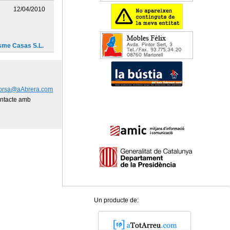
12/04/2010
isme Casas S.L.
orsa@aAbrera.com
ontacte amb
Un producte de: