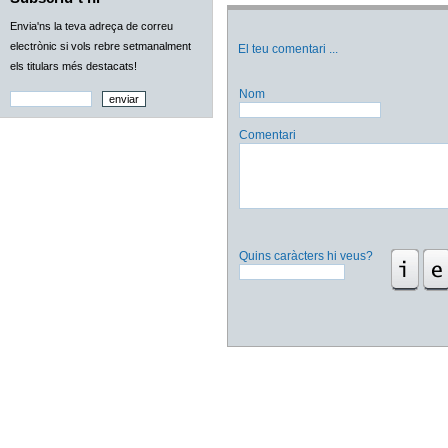
Envia'ns la teva adreça de correu
electrònic si vols rebre setmanalment
El teu comentari
...
els titulars més destacats!
Nom
Comentari
Quins caràcters hi veus?