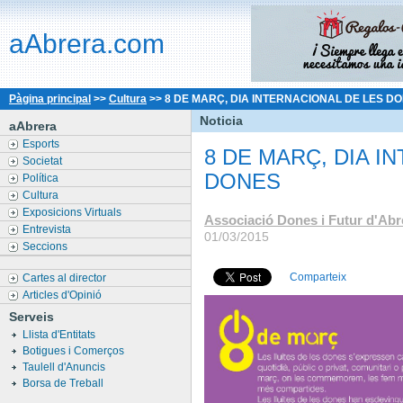
aAbrera.com
Pàgina principal
>>
Cultura
>>
8 DE MARÇ, DIA INTERNACIONAL DE LES D
Noticia
aAbrera
Esports
8 DE MARÇ, DIA I
Societat
DONES
Política
Cultura
Exposicions Virtuals
Associació Dones i Futur d'Abr
Entrevista
01/03/2015
Seccions
Comparteix
Cartes al director
Articles d'Opinió
Serveis
Llista d'Entitats
Botigues i Comerços
Taulell d'Anuncis
Borsa de Treball