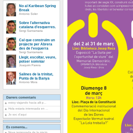
No al Karibean Spring
Break
Antonio Soler
Sobre l'alternativa
catalana d'esquerres.
Sergi Santamaria
Cal que construïm un
projecte per Abrera
des de l'esquerra
Sergi Santamaria
Llegir, escoltar, veure,
potser somniar
Joaquim Parera
Salines de la trinitat,
Punta de la Banya
Antonio Mora
Darrers comentaris
estoy viajando hacia alli p...
Hola estaria interesada en ...
Jo soc d'aqui
Es comenta...
Nova temporada de la piscin...