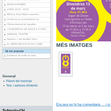
RODA D'HOMES
CURS 2015 - 2016
Mònica Torre-Marin repeteix...
Comença la remodelació int...
Oferta laboral de taquiller...
I CONGRESO DE BAILE A.C.PAS...
ANEM AL TEATRE
Número 1 del Butlletí Infor...
MÉS IMATGES
EL MERCURI ESTÀ EN L'AIRE
Va ser popular
Exhibició de balls en linia...
General
Plànol del municipi
Tels. i adreces d'interès
Encara no hi ha comentaris ... i si 
Subscriu-t'hi