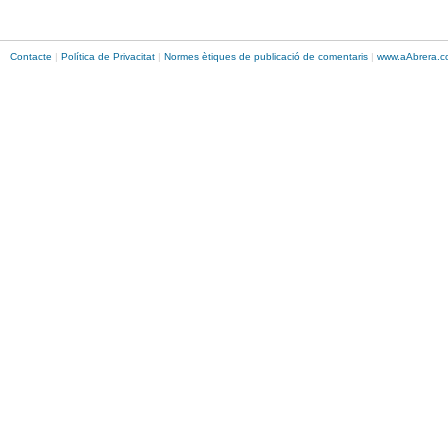
Contacte
|
Política de Privacitat
|
Normes ètiques de publicació de comentaris
|
www.
aAbrera
.c