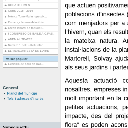
que actuen positivament
RODA D'HOMES
CURS 2015 - 2016
poblacions d’insectes (
Mònica Torre-Marin repeteix...
com menjadors per a 
Comença la remodelació int...
Oferta laboral de taquiller...
l’hivern, quan els resul
I CONGRESO DE BAILE A.C.PAS...
la mateixa natura. 
ANEM AL TEATRE
Número 1 del Butlletí Infor...
instal·lacions de la pl
EL MERCURI ESTÀ EN L'AIRE
Martorell, Solvay ajud
Va ser popular
Exhibició de balls en linia...
als seus jardins i parte
Aquesta actuació c
General
nosaltres, empreses i
Plànol del municipi
molt important en la 
Tels. i adreces d'interès
petites actuacions, p
impacte, des del pro
flora” es poden aconse
Subscriu-t'hi