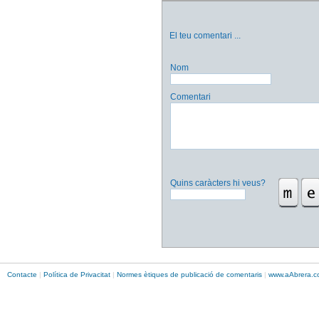
El teu comentari
...
Nom
Comentari
Quins caràcters hi veus?
Contacte
|
Política de Privacitat
|
Normes ètiques de publicació de comentaris
|
www.
aAbrera
.c