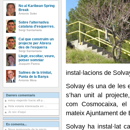
No al Karibean Spring
Break
Antonio Soler
Sobre l'alternativa
catalana d'esquerres.
Sergi Santamaria
Cal que construïm un
projecte per Abrera
des de l'esquerra
Sergi Santamaria
Llegir, escoltar, veure,
potser somniar
Joaquim Parera
instal·lacions de Solva
Salines de la trinitat,
Punta de la Banya
Antonio Mora
Solvay és una de les
s’han unit al projecte
Darrers comentaris
estoy viajando hacia alli p...
com Cosmocaixa, el 
Hola estaria interesada en ...
mateix Ajuntament de B
Jo soc d'aqui
Es comenta...
Solvay ha instal·lat c
Nova temporada de la piscin...