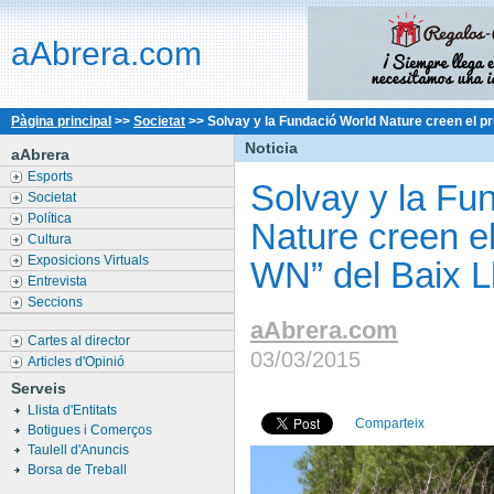
aAbrera.com
Pàgina principal
>>
Societat
>>
Solvay y la Fundació World Nature creen el pr
Noticia
aAbrera
Esports
Solvay y la Fu
Societat
Política
Nature creen el
Cultura
Exposicions Virtuals
WN” del Baix L
Entrevista
Seccions
aAbrera.com
Cartes al director
03/03/2015
Articles d'Opinió
Serveis
Llista d'Entitats
Comparteix
Botigues i Comerços
Taulell d'Anuncis
Borsa de Treball