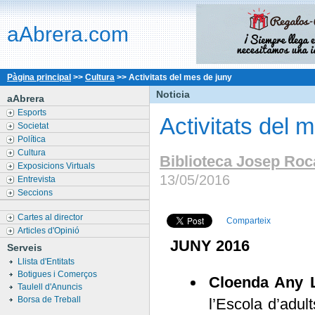
aAbrera.com
Pàgina principal
>>
Cultura
>>
Activitats del mes de juny
Noticia
aAbrera
Esports
Activitats del 
Societat
Política
Cultura
Biblioteca Josep Roc
Exposicions Virtuals
13/05/2016
Entrevista
Seccions
Cartes al director
Comparteix
Articles d'Opinió
JUNY 2016
Serveis
Llista d'Entitats
Botigues i Comerços
Cloenda Any L
Taulell d'Anuncis
Borsa de Treball
l’Escola d’adul