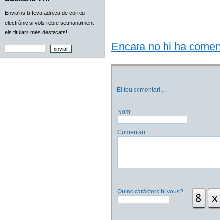
Envia'ns la teva adreça de correu
electrònic si vols rebre setmanalment
els titulars més destacats!
Encara no hi ha comentar
El teu comentari
...
Nom
Comentari
Quins caràcters hi veus?