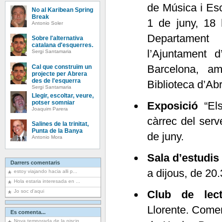
de Música i Es
No al Karibean Spring
Break
1 de juny, 18 h
Antonio Soler
Departamen
Sobre l'alternativa
catalana d'esquerres.
l’Ajuntament d
Sergi Santamaria
Barcelona, am
Cal que construïm un
projecte per Abrera
des de l'esquerra
Biblioteca d’Ab
Sergi Santamaria
Llegir, escoltar, veure,
potser somniar
Exposició
“El
Joaquim Parera
càrrec del serv
Salines de la trinitat,
Punta de la Banya
de juny.
Antonio Mora
Sala d’estudi
Darrers comentaris
a dijous, de 20.
estoy viajando hacia alli p...
Hola estaria interesada en ...
Jo soc d'aqui
Club de lect
Llorente. Comen
Es comenta...
Nova temporada de la piscin...