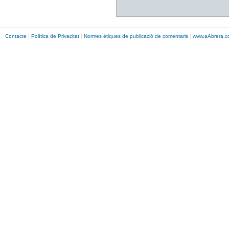
Contacte
|
Política de Privacitat
|
Normes ètiques de publicació de comentaris
|
www.
aAbrera
.c