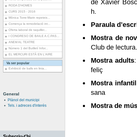
de Xavier Bosc
RODA D'HOMES
h.
CURS 2015 - 2016
Mònica Torre-Marin repeteix...
Paraula d’escr
Comença la remodelació int...
Oferta laboral de taquiller...
Mostra de nove
I CONGRESO DE BAILE A.C.PAS...
ANEM AL TEATRE
Club de lectura
Número 1 del Butlletí Infor...
EL MERCURI ESTÀ EN L'AIRE
Mostra adults
:
Va ser popular
feliç
Exhibició de balls en linia...
Mostra infantil
sana
General
Plànol del municipi
Mostra de mús
Tels. i adreces d'interès
Subscriu-t'hi