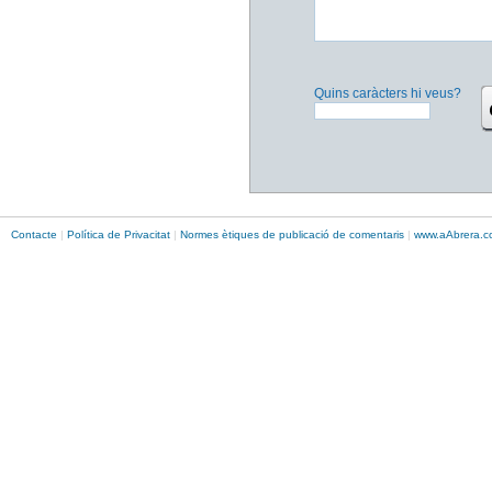
Quins caràcters hi veus?
Contacte
|
Política de Privacitat
|
Normes ètiques de publicació de comentaris
|
www.
aAbrera
.c