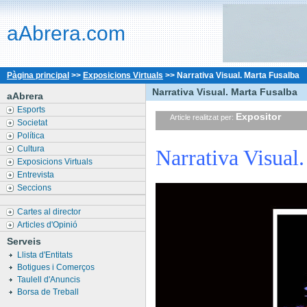
aAbrera.com
Pàgina principal
>>
Exposicions Virtuals
>>
Narrativa Visual. Marta Fusalba
Narrativa Visual. Marta Fusalba
aAbrera
Esports
Expositor
Article realitzat per:
Societat
Política
Cultura
Narrativa Visual.
Exposicions Virtuals
Entrevista
Seccions
Cartes al director
Articles d'Opinió
Serveis
Llista d'Entitats
Botigues i Comerços
Taulell d'Anuncis
Borsa de Treball