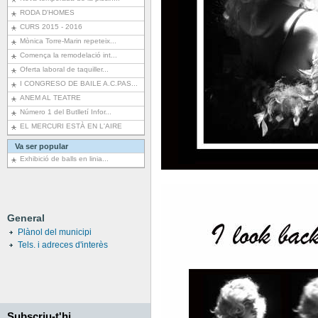
RODA D'HOMES
CURS 2015 - 2016
Mònica Torre-Marin repeteix...
Comença la remodelació int...
Oferta laboral de taquiller...
I CONGRESO DE BAILE A.C.PAS...
ANEM AL TEATRE
Número 1 del Butlletí Infor...
EL MERCURI ESTÀ EN L'AIRE
Va ser popular
Exhibició de balls en linia...
General
Plànol del municipi
Tels. i adreces d'interès
Subscriu-t'hi