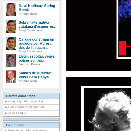
No al Karibean Spring
Break
Antonio Soler
Sobre l'alternativa
catalana d'esquerres.
Sergi Santamaria
Cal que construïm un
projecte per Abrera
des de l'esquerra
Sergi Santamaria
Llegir, escoltar, veure,
potser somniar
Joaquim Parera
Salines de la trinitat,
Punta de la Banya
Antonio Mora
Darrers comentaris
estoy viajando hacia alli p...
Hola estaria interesada en ...
Jo soc d'aqui
Es comenta...
Nova temporada de la piscin...