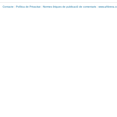
Contacte
|
Política de Privacitat
|
Normes ètiques de publicació de comentaris
|
www.
aAbrera
.c