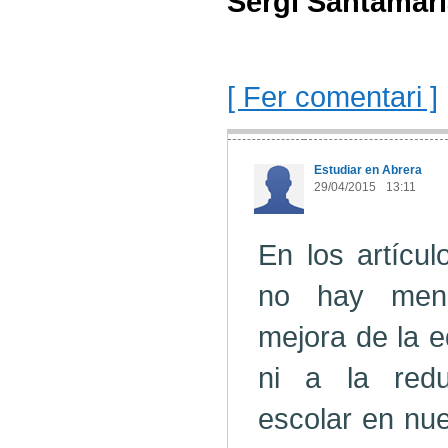
Sergi Santamar
[ Fer comentari ]
Estudiar en Abrera
29/04/2015
13:11
En los artícu
no hay menc
mejora de la e
ni a la redu
escolar en nue