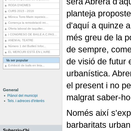
serà Abrera d'aq
RODA D'HOMES
planteja propost
CURS 2015 - 2016
Mònica Torre-Marin repeteix...
d'aquí a quinze a
Comença la remodelació int...
Oferta laboral de taquiller...
més greu de la p
I CONGRESO DE BAILE A.C.PAS...
ANEM AL TEATRE
Número 1 del Butlletí Infor...
de sempre, come
EL MERCURI ESTÀ EN L'AIRE
de visió de futur 
Va ser popular
Exhibició de balls en linia...
urbanística. Abre
el present i no pe
General
malgrat saber-ho
Plànol del municipi
Tels. i adreces d'interès
Només així s'exp
barbaritats urba
Subscriu-t'hi