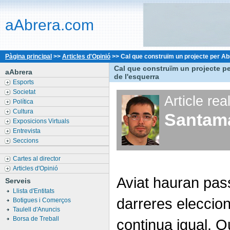
aAbrera.com
Pàgina principal
>>
Articles d'Opinió
>>
Cal que construïm un projecte per Ab
Cal que construïm un projecte pe
aAbrera
de l'esquerra
Esports
Societat
Article rea
Política
Cultura
Santam
Exposicions Virtuals
Entrevista
Seccions
Cartes al director
Articles d'Opinió
Aviat hauran pas
Serveis
Llista d'Entitats
darreres eleccion
Botigues i Comerços
Taulell d'Anuncis
Borsa de Treball
continua igual. Qu