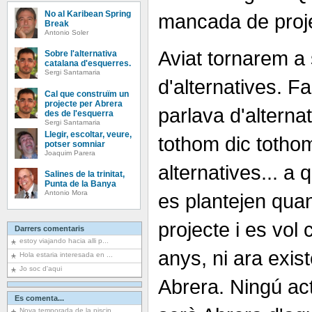
No al Karibean Spring
mancada de proje
Break
Antonio Soler
Aviat tornarem a 
Sobre l'alternativa
catalana d'esquerres.
Sergi Santamaria
d'alternatives. F
Cal que construïm un
projecte per Abrera
parlava d'alternat
des de l'esquerra
Sergi Santamaria
Llegir, escoltar, veure,
tothom dic tothom
potser somniar
Joaquim Parera
alternatives... a
Salines de la trinitat,
Punta de la Banya
Antonio Mora
es plantejen quan
projecte i es vol 
Darrers comentaris
estoy viajando hacia alli p...
anys, ni ara exis
Hola estaria interesada en ...
Jo soc d'aqui
Abrera. Ningú a
Es comenta...
Nova temporada de la piscin...