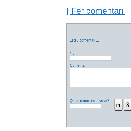
[ Fer comentari ]
El teu comentari
...
Nom
Comentari
Quins caràcters hi veus?