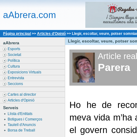
aAbrera.com
Pàgina principal
>>
Articles d'Opinió
>>
Llegir, escoltar, veure, potser somnia
Llegir, escoltar, veure, potser so
aAbrera
Esports
Article rea
Societat
Política
Parera
Cultura
Exposicions Virtuals
Entrevista
Seccions
Cartes al director
Articles d'Opinió
Ho he de reconè
Serveis
Llista d'Entitats
meva vida m’ha ag
Botigues i Comerços
Taulell d'Anuncis
el govern consid
Borsa de Treball