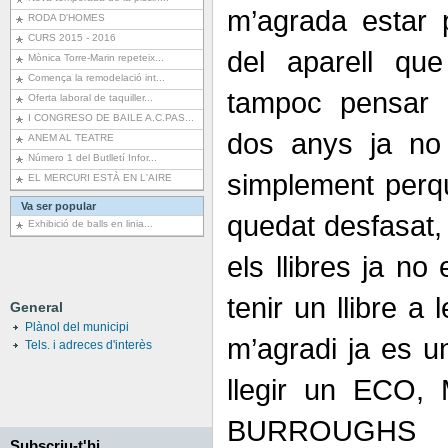
m’agrada estar 
RODA D'HOMES
CURS 2015 - 2016
del aparell que
Mònica Torre-Marin repeteix...
Comença la remodelació int...
tampoc pensar 
Oferta laboral de taquiller...
I CONGRESO DE BAILE A.C.PAS...
dos anys ja no p
ANEM AL TEATRE
Número 1 del Butlletí Infor...
simplement perqu
EL MERCURI ESTÀ EN L'AIRE
Va ser popular
quedat desfasat, 
Exhibició de balls en linia...
els llibres ja no
tenir un llibre a
General
Plànol del municipi
m’agradi ja es un
Tels. i adreces d'interès
llegir un ECO
BURROUGHS
Subscriu-t'hi