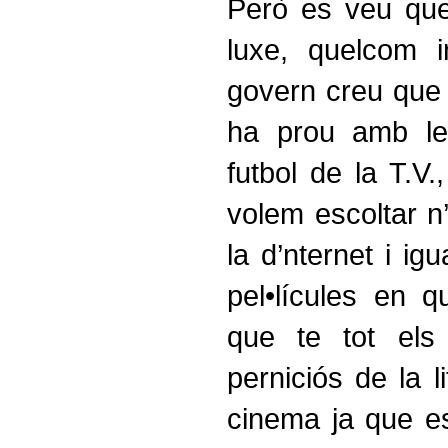
Però es veu que
luxe, quelcom i
govern creu que 
ha prou amb le
futbol de la T.V
volem escoltar n’
la d’nternet i i
pel•lícules en q
que te tot els
perniciós de la l
cinema ja que e