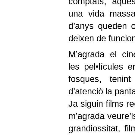
comptats, aques
una vida massa 
d’anys queden o
deixen de funcion
M’agrada el ci
les pel•lícules e
fosques, teni
d’atenció la pantal
Ja siguin films r
m’agrada veure’l
grandiossitat, 