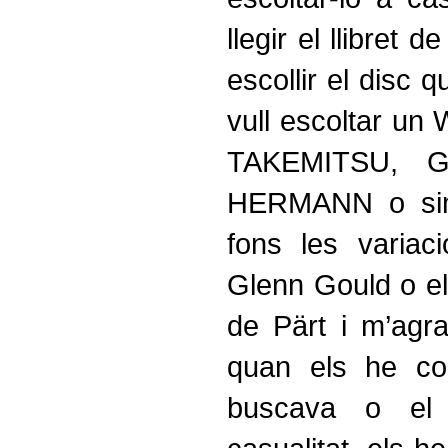
llegir el llibret 
escollir el disc 
vull escoltar u
TAKEMITSU, G
HERMANN o sim
fons les vari
Glenn Gould o 
de Pärt i m’agr
quan els he co
buscava o el 