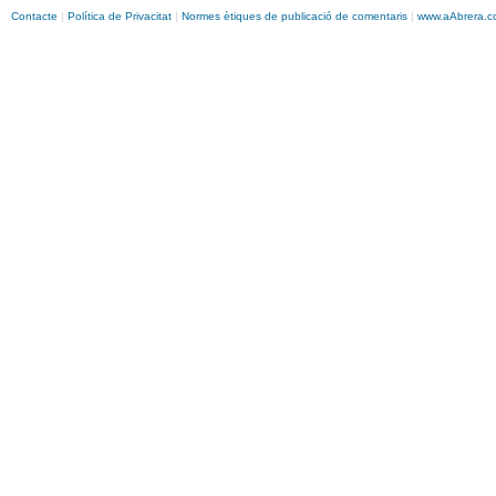
Contacte
|
Política de Privacitat
|
Normes ètiques de publicació de comentaris
|
www.
aAbrera
.c