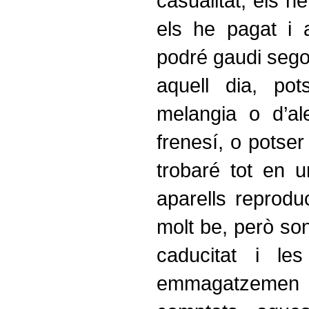
casualitat, els he
els he pagat i 
podré gaudi sego
aquell dia, po
melangia o d’al
frenesí, o potser 
trobaré tot en u
aparells reprodu
molt be, però so
caducitat i le
emmagatzeme