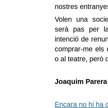
nostres entranye
Volen una socie
serà pas per l
intenció de renun
comprar-me els d
o al teatre, però
Joaquim Parera
Encara no hi ha co