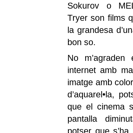
Sokurov o ME
Tryer son films 
la grandesa d’un
bon so.
No m’agraden e
internet amb mal
imatge amb colo
d’aquarel•la, po
que el cinema 
pantalla dimin
potser que s’ha 