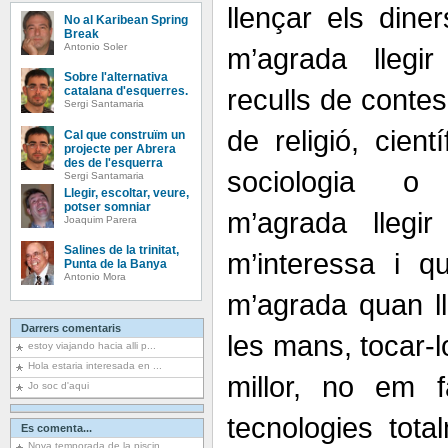
llençar els diner
No al Karibean Spring
Break
Antonio Soler
m’agrada llegir
Sobre l'alternativa
reculls de contes
catalana d'esquerres.
Sergi Santamaria
de religió, cien
Cal que construïm un
projecte per Abrera
des de l'esquerra
sociologia o 
Sergi Santamaria
Llegir, escoltar, veure,
potser somniar
m’agrada llegi
Joaquim Parera
Salines de la trinitat,
m’interessa i qu
Punta de la Banya
Antonio Mora
m’agrada quan lle
Darrers comentaris
les mans, tocar-l
estoy viajando hacia alli p...
Hola estaria interesada en ...
millor, no em 
Jo soc d'aqui
tecnologies tota
Es comenta...
Nova temporada de la piscin...