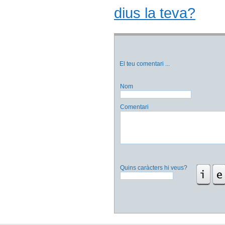
dius la teva?
El teu comentari
...
Nom
Comentari
Quins caràcters hi veus?