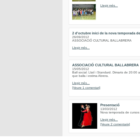
Llegir més...
2 d'octubre inici de la nova temporada de
26/09/2012
ASSOCIACIÓ CULTURAL BALLABRERA
Llegir més...
ASSOCIACIÓ CULTURAL BALLABRERA
15/05/2012
Ball social: Llatí i Standard. Dimarts de 20:00 
que balla i estima Abrera.
Llegir més...
[Veure 1 comentari]
Presentació
13/03/2012
Nova temporada de cursos d
Llegir més...
[Veure 2 comentaris]