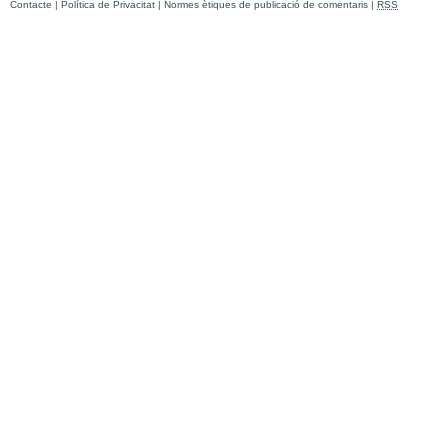
Contacte
|
Política de Privacitat
|
Normes ètiques de publicació de comentaris
|
RSS