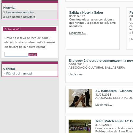
Historial
Les nostres notícies
Salida a Hotel a Salou
Fe
05/11/2017
08
Les nostres activitats
Com tots els anys us convidem a
El
que vingueu a passar-ho bé, amb
Cu
nosaltres.
co
Subscriu-t'hi
la
a 
Llegir més...
Envia'ns la teva adreça de correu
Ll
electrònic si vols rebre periòdicament
els titulars de la nostra entitat !
El proper 2 d'octubre començarem la nov
06/09/2014
ASSOCIACIÓ CULTURAL BALLABRERA
General
Plànol del municipi
Llegir més...
AC Ballabrera - Classes
31/08/2013
ASOCIACIÓ CULTURAL a
Llegir més...
Team Match anual AC.Ba
31/08/2013
Como cada año la Asociación
Polideportivo de Sant Fost