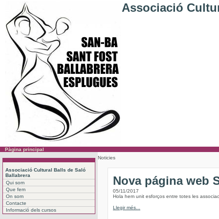
Associació Cultur
Pàgina principal
Noticies
Associació Cultural Balls de Saló
Ballabrera
Nova página web
Qui som
Que fem
05/11/2017
On som
Hola hem unit esforços entre totes les associac
Contacte
Llegir més...
Informació dels cursos