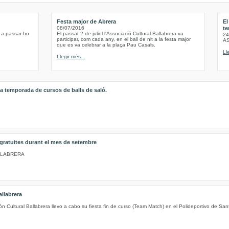
Festa major de Abrera
El
08/07/2016
te
 a passar-ho
El passat 2 de juliol l'Associació Cultural Ballabrera va
24
participar, com cada any, en el ball de nit a la festa major
A
que es va celebrar a la plaça Pau Casals.
Ll
Llegir més...
a temporada de cursos de balls de saló.
 gratuites durant el mes de setembre
LLABRERA
llabrera
 Cultural Ballabrera llevo a cabo su fiesta fin de curso (Team Match) en el Polideportivo de Sa