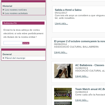
Historial
Les nostres notícies
Salida a Hotel a Salou
05/11/2017
Les nostres activitats
Com tots els anys us convidem a que vingueu
bé, amb nosaltres.
Subscriu-t'hi
Llegir més...
Envia'ns la teva adreça de correu
electrònic si vols rebre periòdicament
els titulars de la nostra entitat !
El proper 2 d'octubre començarem la nov
06/09/2014
ASSOCIACIÓ CULTURAL BALLABRERA
Llegir més...
General
Plànol del municipi
AC Ballabrera - Classes
31/08/2013
ASOCIACIÓ CULTURAL a
Llegir més...
Team Match anual AC.Ba
31/08/2013
Como cada año la Asociación
Llegir més...