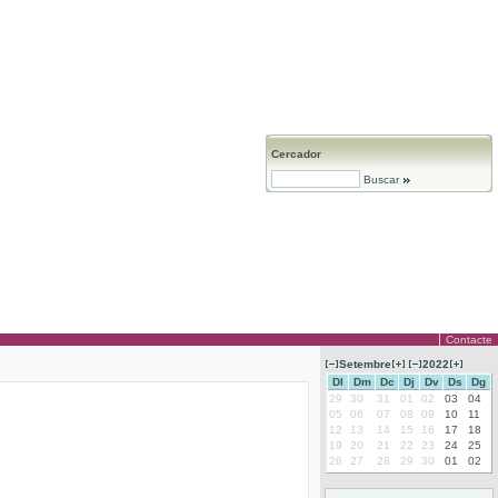
Cercador
Buscar
Contacte
Setembre
2022
Dl
Dm
Dc
Dj
Dv
Ds
Dg
29
30
31
01
02
03
04
05
06
07
08
09
10
11
12
13
14
15
16
17
18
19
20
21
22
23
24
25
26
27
28
29
30
01
02