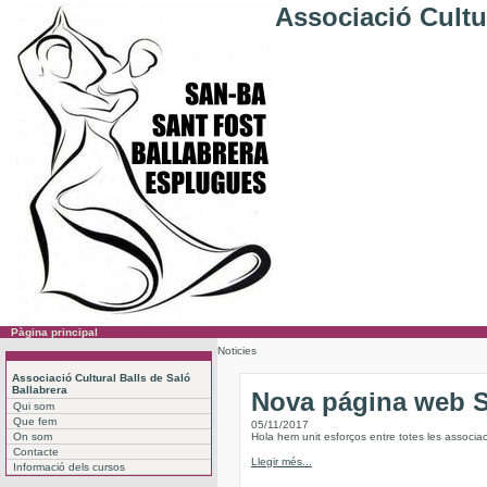
Associació Cultur
Pàgina principal
Noticies
Associació Cultural Balls de Saló
Ballabrera
Nova página web
Qui som
Que fem
05/11/2017
On som
Hola hem unit esforços entre totes les associac
Contacte
Llegir més...
Informació dels cursos