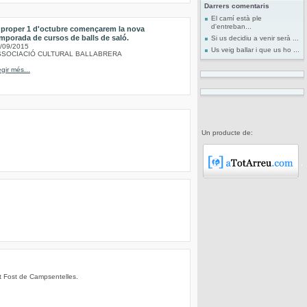
Darrers comentaris
El camí està ple
d'entreban...
 proper 1 d'octubre començarem la nova
mporada de cursos de balls de saló.
Si us decidiu a venir serà ...
/09/2015
Us veig ballar i que us ho ...
SSOCIACIÓ CULTURAL BALLABRERA
egir més...
Un producte de:
nt Fost de Campsentelles.