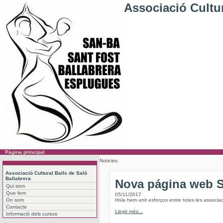
Associació Cultur
Pàgina principal
Noticies
Associació Cultural Balls de Saló
Ballabrera
Nova página web
Qui som
Que fem
05/11/2017
On som
Hola hem unit esforços entre totes les associac
Contacte
Llegir més...
Informació dels cursos