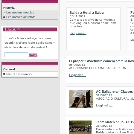
Historial
Les nostres notícies
Salida a Hotel a Salou
Fe
05/11/2017
08
Les nostres activitats
Com tots els anys us convidem a
El
que vingueu a passar-ho bé, amb
Cu
nosaltres.
co
Subscriu-t'hi
la
a 
Llegir més...
Envia'ns la teva adreça de correu
Ll
electrònic si vols rebre periòdicament
els titulars de la nostra entitat !
El proper 2 d'octubre començarem la nov
06/09/2014
ASSOCIACIÓ CULTURAL BALLABRERA
General
Plànol del municipi
Llegir més...
AC Ballabrera - Classes
31/08/2013
ASOCIACIÓ CULTURAL a
Llegir més...
Team Match anual AC.Ba
31/08/2013
Como cada año la Asociación
Polideportivo de Sant Fost