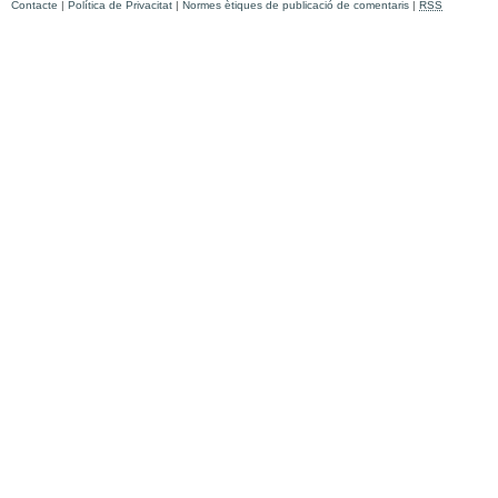
Contacte
|
Política de Privacitat
|
Normes ètiques de publicació de comentaris
|
RSS