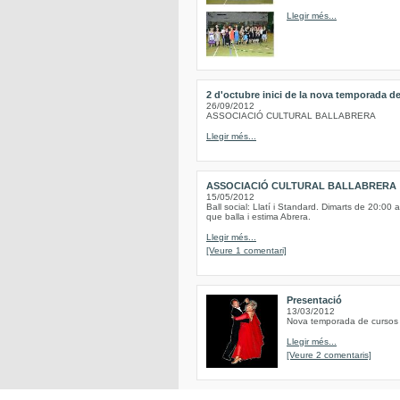
Llegir més...
2 d'octubre inici de la nova temporada de
26/09/2012
ASSOCIACIÓ CULTURAL BALLABRERA
Llegir més...
ASSOCIACIÓ CULTURAL BALLABRERA
15/05/2012
Ball social: Llatí i Standard. Dimarts de 20:00 
que balla i estima Abrera.
Llegir més...
[Veure 1 comentari]
Presentació
13/03/2012
Nova temporada de cursos d
Llegir més...
[Veure 2 comentaris]