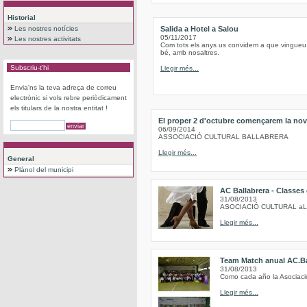
Historial
Les nostres notícies
Salida a Hotel a Salou
05/11/2017
Les nostres activitats
Com tots els anys us convidem a que vingueu
bé, amb nosaltres.
Subscriu-t'hi
Llegir més...
Envia'ns la teva adreça de correu
electrònic si vols rebre periòdicament
els titulars de la nostra entitat !
El proper 2 d'octubre començarem la nov
06/09/2014
ASSOCIACIÓ CULTURAL BALLABRERA
Llegir més...
General
Plànol del municipi
AC Ballabrera - Classes
31/08/2013
ASOCIACIÓ CULTURAL a
Llegir més...
Team Match anual AC.Ba
31/08/2013
Como cada año la Asociación
Llegir més...