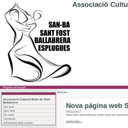
Associació Cultur
Pàgina principal
Noticies
Associació Cultural Balls de Saló
Ballabrera
Nova página web
Qui som
Que fem
05/11/2017
On som
Hola hem unit esforços entre totes les associac
Contacte
Llegir més...
Informació dels cursos