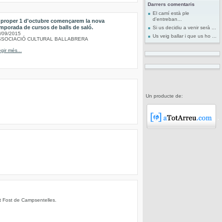
Darrers comentaris
El camí està ple
d'entreban...
 proper 1 d'octubre començarem la nova
mporada de cursos de balls de saló.
Si us decidiu a venir serà ...
/09/2015
Us veig ballar i que us ho ...
SSOCIACIÓ CULTURAL BALLABRERA
egir més...
Un producte de:
nt Fost de Campsentelles.