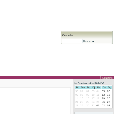
Cercador
Buscar
Contacte
Octubre
2024
Dl
Dm
Dc
Dj
Dv
Ds
Dg
30
01
02
03
04
05
06
07
08
09
10
11
12
13
14
15
16
17
18
19
20
21
22
23
24
25
26
27
28
29
30
31
01
02
03