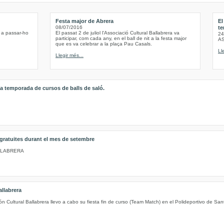
Festa major de Abrera
El
08/07/2016
te
 a passar-ho
El passat 2 de juliol l'Associació Cultural Ballabrera va
24
participar, com cada any, en el ball de nit a la festa major
A
que es va celebrar a la plaça Pau Casals.
Ll
Llegir més...
a temporada de cursos de balls de saló.
 gratuites durant el mes de setembre
LLABRERA
llabrera
 Cultural Ballabrera llevo a cabo su fiesta fin de curso (Team Match) en el Polideportivo de Sa