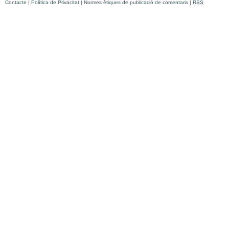
Contacte
|
Política de Privacitat
|
Normes ètiques de publicació de comentaris
|
RSS