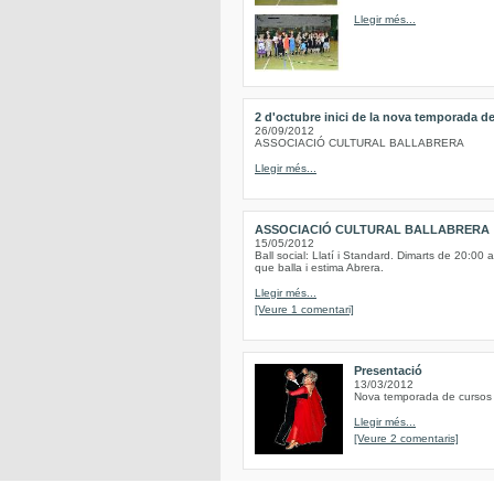
Llegir més...
2 d'octubre inici de la nova temporada de
26/09/2012
ASSOCIACIÓ CULTURAL BALLABRERA
Llegir més...
ASSOCIACIÓ CULTURAL BALLABRERA
15/05/2012
Ball social: Llatí i Standard. Dimarts de 20:00 
que balla i estima Abrera.
Llegir més...
[Veure 1 comentari]
Presentació
13/03/2012
Nova temporada de cursos d
Llegir més...
[Veure 2 comentaris]