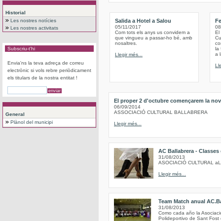
Historial
Les nostres notícies
Salida a Hotel a Salou
Fe
05/11/2017
08
Les nostres activitats
Com tots els anys us convidem a
El
que vingueu a passar-ho bé, amb
Cu
nosaltres.
co
Subscriu-t'hi
la
a 
Llegir més...
Envia'ns la teva adreça de correu
Ll
electrònic si vols rebre periòdicament
els titulars de la nostra entitat !
El proper 2 d'octubre començarem la nov
06/09/2014
ASSOCIACIÓ CULTURAL BALLABRERA
General
Plànol del municipi
Llegir més...
AC Ballabrera - Classes
31/08/2013
ASOCIACIÓ CULTURAL a
Llegir més...
Team Match anual AC.Ba
31/08/2013
Como cada año la Asociación
Polideportivo de Sant Fost