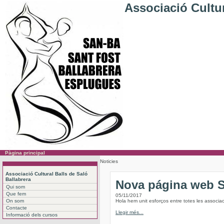
Associació Cultur
Pàgina principal
Noticies
Associació Cultural Balls de Saló
Ballabrera
Nova página web
Qui som
Que fem
05/11/2017
On som
Hola hem unit esforços entre totes les associac
Contacte
Llegir més...
Informació dels cursos