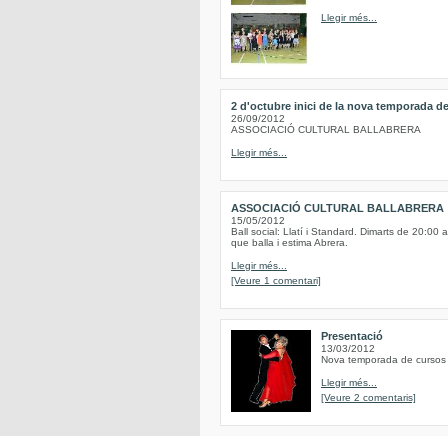
Llegir més...
2 d'octubre inici de la nova temporada de
26/09/2012
ASSOCIACIÓ CULTURAL BALLABRERA
Llegir més...
ASSOCIACIÓ CULTURAL BALLABRERA
15/05/2012
Ball social: Llatí i Standard. Dimarts de 20:00 
que balla i estima Abrera.
Llegir més...
[Veure 1 comentari]
Presentació
13/03/2012
Nova temporada de cursos d
Llegir més...
[Veure 2 comentaris]