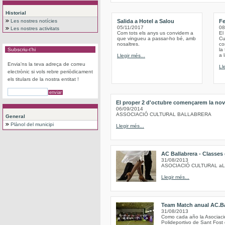
Historial
Les nostres notícies
Salida a Hotel a Salou
Fe
05/11/2017
08
Les nostres activitats
Com tots els anys us convidem a
El
que vingueu a passar-ho bé, amb
Cu
nosaltres.
co
Subscriu-t'hi
la
a 
Llegir més...
Envia'ns la teva adreça de correu
Ll
electrònic si vols rebre periòdicament
els titulars de la nostra entitat !
El proper 2 d'octubre començarem la nov
06/09/2014
ASSOCIACIÓ CULTURAL BALLABRERA
General
Plànol del municipi
Llegir més...
AC Ballabrera - Classes
31/08/2013
ASOCIACIÓ CULTURAL a
Llegir més...
Team Match anual AC.Ba
31/08/2013
Como cada año la Asociación
Polideportivo de Sant Fost