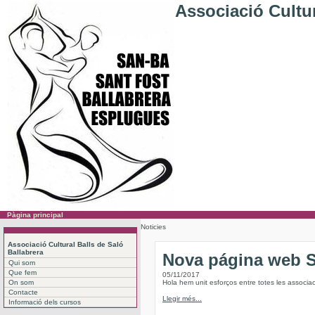
Associació Cultur
Pàgina principal
Noticies
Associació Cultural Balls de Saló
Ballabrera
Nova página web
Qui som
Que fem
05/11/2017
On som
Hola hem unit esforços entre totes les associac
Contacte
Llegir més...
Informació dels cursos