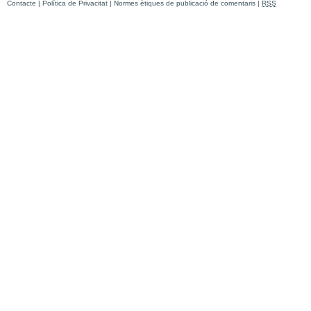
Contacte
|
Política de Privacitat
|
Normes ètiques de publicació de comentaris
|
RSS