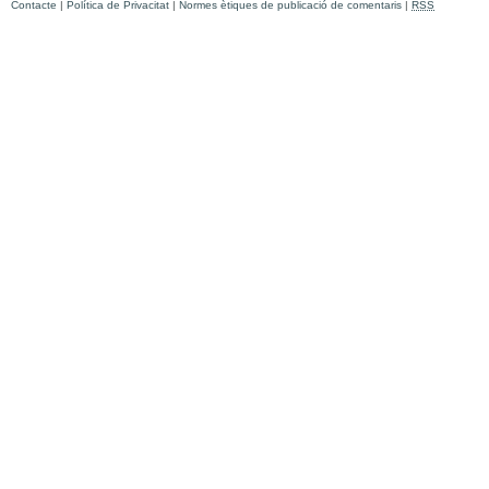
Contacte
|
Política de Privacitat
|
Normes ètiques de publicació de comentaris
|
RSS