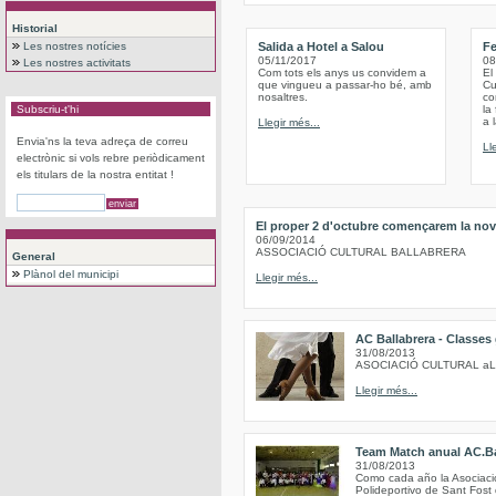
Historial
Les nostres notícies
Salida a Hotel a Salou
Fe
05/11/2017
08
Les nostres activitats
Com tots els anys us convidem a
El
que vingueu a passar-ho bé, amb
Cu
nosaltres.
co
Subscriu-t'hi
la
a 
Llegir més...
Envia'ns la teva adreça de correu
Ll
electrònic si vols rebre periòdicament
els titulars de la nostra entitat !
El proper 2 d'octubre començarem la nov
06/09/2014
ASSOCIACIÓ CULTURAL BALLABRERA
General
Plànol del municipi
Llegir més...
AC Ballabrera - Classes
31/08/2013
ASOCIACIÓ CULTURAL a
Llegir més...
Team Match anual AC.Ba
31/08/2013
Como cada año la Asociación
Polideportivo de Sant Fost