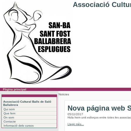
Associació Cultur
Pàgina principal
Noticies
Associació Cultural Balls de Saló
Ballabrera
Nova página web
Qui som
Que fem
05/11/2017
On som
Hola hem unit esforços entre totes les associac
Contacte
Llegir més...
Informació dels cursos