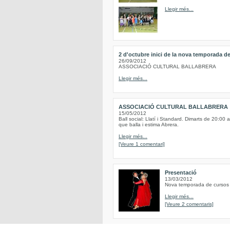
Llegir més...
2 d'octubre inici de la nova temporada de
26/09/2012
ASSOCIACIÓ CULTURAL BALLABRERA
Llegir més...
ASSOCIACIÓ CULTURAL BALLABRERA
15/05/2012
Ball social: Llatí i Standard. Dimarts de 20:00 
que balla i estima Abrera.
Llegir més...
[Veure 1 comentari]
Presentació
13/03/2012
Nova temporada de cursos d
Llegir més...
[Veure 2 comentaris]