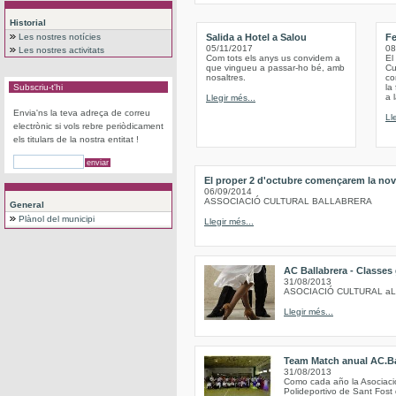
Historial
Les nostres notícies
Salida a Hotel a Salou
Fe
05/11/2017
08
Les nostres activitats
Com tots els anys us convidem a
El
que vingueu a passar-ho bé, amb
Cu
nosaltres.
co
Subscriu-t'hi
la
a 
Llegir més...
Envia'ns la teva adreça de correu
Ll
electrònic si vols rebre periòdicament
els titulars de la nostra entitat !
El proper 2 d'octubre començarem la nov
06/09/2014
ASSOCIACIÓ CULTURAL BALLABRERA
General
Plànol del municipi
Llegir més...
AC Ballabrera - Classes
31/08/2013
ASOCIACIÓ CULTURAL a
Llegir més...
Team Match anual AC.Ba
31/08/2013
Como cada año la Asociación
Polideportivo de Sant Fost