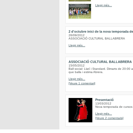
Llegir més...
2 d'octubre inici de la nova temporada de
26/09/2012
ASSOCIACIÓ CULTURAL BALLABRERA
Llegir més...
ASSOCIACIÓ CULTURAL BALLABRERA
15/05/2012
Ball social: Llatí i Standard. Dimarts de 20:00 
que balla i estima Abrera.
Llegir més...
[Veure 1 comentari]
Presentació
13/03/2012
Nova temporada de cursos d
Llegir més...
[Veure 2 comentaris]