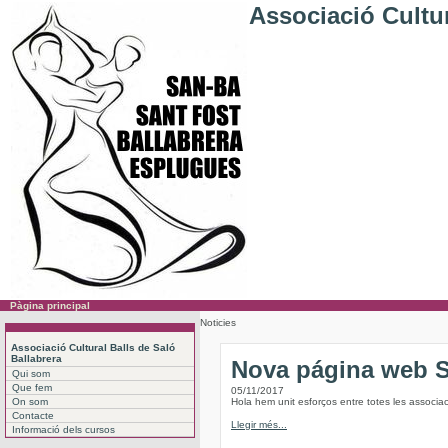
Associació Cultur
Pàgina principal
Noticies
Associació Cultural Balls de Saló
Ballabrera
Nova página web
Qui som
Que fem
05/11/2017
On som
Hola hem unit esforços entre totes les associac
Contacte
Llegir més...
Informació dels cursos