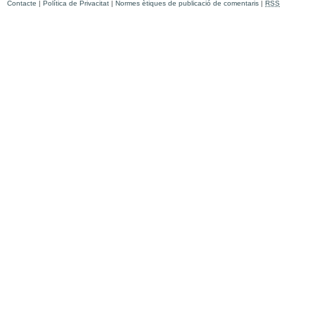
Contacte
|
Política de Privacitat
|
Normes ètiques de publicació de comentaris
|
RSS