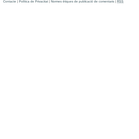
Contacte
|
Política de Privacitat
|
Normes ètiques de publicació de comentaris
|
RSS