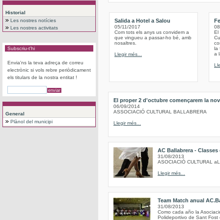
Historial
Les nostres notícies
Salida a Hotel a Salou
Fe
05/11/2017
08
Les nostres activitats
Com tots els anys us convidem a
El
que vingueu a passar-ho bé, amb
Cu
nosaltres.
co
Subscriu-t'hi
la
a 
Llegir més...
Envia'ns la teva adreça de correu
Ll
electrònic si vols rebre periòdicament
els titulars de la nostra entitat !
El proper 2 d'octubre començarem la nov
06/09/2014
ASSOCIACIÓ CULTURAL BALLABRERA
General
Plànol del municipi
Llegir més...
AC Ballabrera - Classes
31/08/2013
ASOCIACIÓ CULTURAL a
Llegir més...
Team Match anual AC.Ba
31/08/2013
Como cada año la Asociación
Polideportivo de Sant Fost