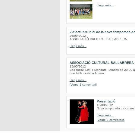
Llegir més...
2 d'octubre inici de la nova temporada de
26/09/2012
ASSOCIACIÓ CULTURAL BALLABRERA
Llegir més...
ASSOCIACIÓ CULTURAL BALLABRERA
15/05/2012
Ball social: Llatí i Standard. Dimarts de 20:00 
que balla i estima Abrera.
Llegir més...
[Veure 1 comentari]
Presentació
13/03/2012
Nova temporada de cursos d
Llegir més...
[Veure 2 comentaris]