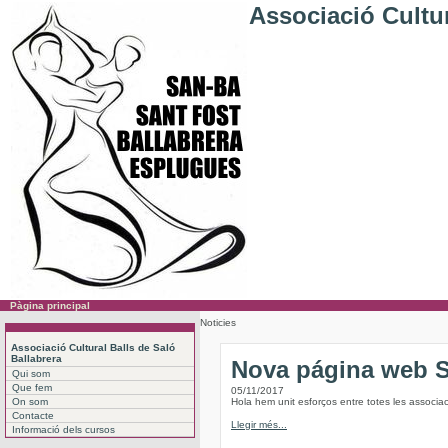
Associació Cultur
Pàgina principal
Noticies
Associació Cultural Balls de Saló
Ballabrera
Nova página web
Qui som
Que fem
05/11/2017
On som
Hola hem unit esforços entre totes les associac
Contacte
Llegir més...
Informació dels cursos