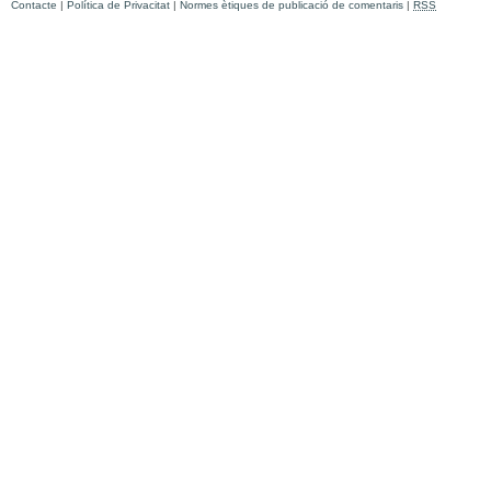
Contacte
|
Política de Privacitat
|
Normes ètiques de publicació de comentaris
|
RSS