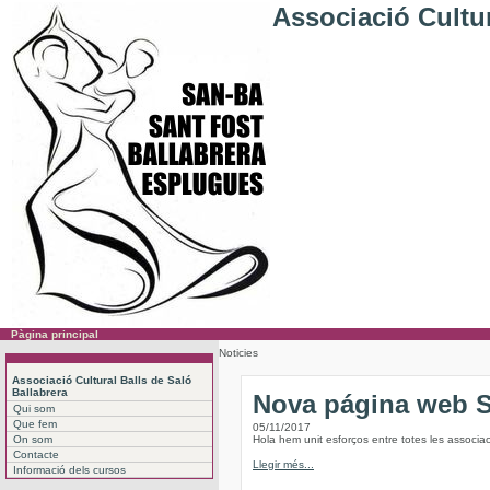
Associació Cultur
Pàgina principal
Noticies
Associació Cultural Balls de Saló
Ballabrera
Nova página web
Qui som
Que fem
05/11/2017
On som
Hola hem unit esforços entre totes les associac
Contacte
Llegir més...
Informació dels cursos