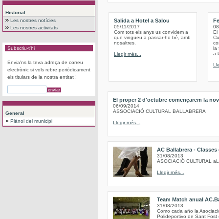
Historial
Les nostres notícies
Salida a Hotel a Salou
Fe
05/11/2017
08
Les nostres activitats
Com tots els anys us convidem a
El
que vingueu a passar-ho bé, amb
Cu
nosaltres.
co
Subscriu-t'hi
la
a 
Llegir més...
Envia'ns la teva adreça de correu
Ll
electrònic si vols rebre periòdicament
els titulars de la nostra entitat !
El proper 2 d'octubre començarem la nov
06/09/2014
ASSOCIACIÓ CULTURAL BALLABRERA
General
Plànol del municipi
Llegir més...
AC Ballabrera - Classes
31/08/2013
ASOCIACIÓ CULTURAL a
Llegir més...
Team Match anual AC.Ba
31/08/2013
Como cada año la Asociación
Polideportivo de Sant Fost