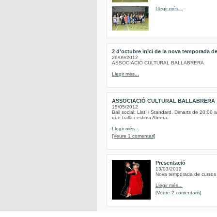
Llegir més...
2 d'octubre inici de la nova temporada de
26/09/2012
ASSOCIACIÓ CULTURAL BALLABRERA
Llegir més...
ASSOCIACIÓ CULTURAL BALLABRERA
15/05/2012
Ball social: Llatí i Standard. Dimarts de 20:00 
que balla i estima Abrera.
Llegir més...
[Veure 1 comentari]
Presentació
13/03/2012
Nova temporada de cursos d
Llegir més...
[Veure 2 comentaris]