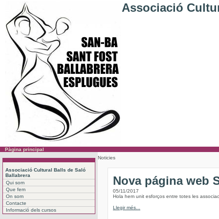
Associació Cultur
Pàgina principal
Noticies
Associació Cultural Balls de Saló
Ballabrera
Nova página web
Qui som
Que fem
05/11/2017
On som
Hola hem unit esforços entre totes les associac
Contacte
Llegir més...
Informació dels cursos