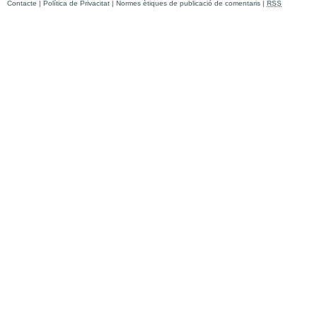
Contacte
|
Política de Privacitat
|
Normes ètiques de publicació de comentaris
|
RSS