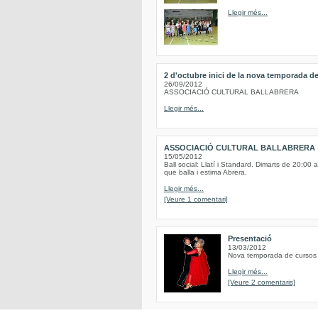
Llegir més...
2 d'octubre inici de la nova temporada de
26/09/2012
ASSOCIACIÓ CULTURAL BALLABRERA
Llegir més...
ASSOCIACIÓ CULTURAL BALLABRERA
15/05/2012
Ball social: Llatí i Standard. Dimarts de 20:00 
que balla i estima Abrera.
Llegir més...
[Veure 1 comentari]
Presentació
13/03/2012
Nova temporada de cursos d
Llegir més...
[Veure 2 comentaris]