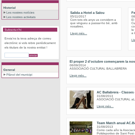
Historial
Les nostres notícies
Salida a Hotel a Salou
Fe
05/11/2017
08
Les nostres activitats
Com tots els anys us convidem a
El
que vingueu a passar-ho bé, amb
Cu
nosaltres.
co
Subscriu-t'hi
la
a 
Llegir més...
Envia'ns la teva adreça de correu
Ll
electrònic si vols rebre periòdicament
els titulars de la nostra entitat !
El proper 2 d'octubre començarem la nov
06/09/2014
ASSOCIACIÓ CULTURAL BALLABRERA
General
Plànol del municipi
Llegir més...
AC Ballabrera - Classes
31/08/2013
ASOCIACIÓ CULTURAL a
Llegir més...
Team Match anual AC.Ba
31/08/2013
Como cada año la Asociación
Polideportivo de Sant Fost