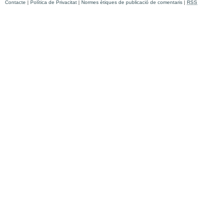
Contacte
|
Política de Privacitat
|
Normes ètiques de publicació de comentaris
|
RSS