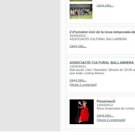
Llegir més...
2 d'octubre inici de la nova temporada de
26/09/2012
ASSOCIACIÓ CULTURAL BALLABRERA
Llegir més...
ASSOCIACIÓ CULTURAL BALLABRERA
15/05/2012
Ball social: Llatí i Standard. Dimarts de 20:00 
que balla i estima Abrera.
Llegir més...
[Veure 1 comentari]
Presentació
13/03/2012
Nova temporada de cursos d
Llegir més...
[Veure 2 comentaris]