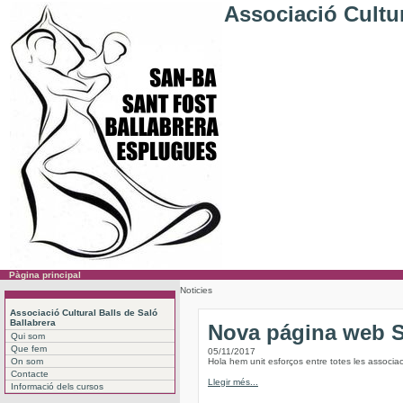
Associació Cultur
Pàgina principal
Noticies
Associació Cultural Balls de Saló
Ballabrera
Nova página web
Qui som
Que fem
05/11/2017
On som
Hola hem unit esforços entre totes les associac
Contacte
Llegir més...
Informació dels cursos