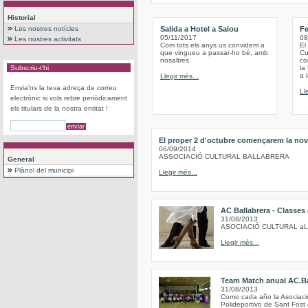
Historial
Les nostres notícies
Salida a Hotel a Salou
Fe
05/11/2017
08
Les nostres activitats
Com tots els anys us convidem a
El
que vingueu a passar-ho bé, amb
Cu
nosaltres.
co
Subscriu-t'hi
la
a 
Llegir més...
Envia'ns la teva adreça de correu
Ll
electrònic si vols rebre periòdicament
els titulars de la nostra entitat !
El proper 2 d'octubre començarem la nov
06/09/2014
ASSOCIACIÓ CULTURAL BALLABRERA
General
Plànol del municipi
Llegir més...
AC Ballabrera - Classes
31/08/2013
ASOCIACIÓ CULTURAL a
Llegir més...
Team Match anual AC.Ba
31/08/2013
Como cada año la Asociación
Polideportivo de Sant Fost