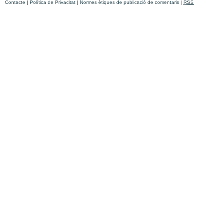
Contacte
|
Política de Privacitat
|
Normes ètiques de publicació de comentaris
|
RSS