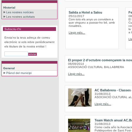
Historial
Les nostres notícies
Salida a Hotel a Salou
Fe
05/11/2017
08
Les nostres activitats
Com tots els anys us convidem a
El
que vingueu a passar-ho bé, amb
Cu
nosaltres.
co
Subscriu-t'hi
la
a 
Llegir més...
Envia'ns la teva adreça de correu
Ll
electrònic si vols rebre periòdicament
els titulars de la nostra entitat !
El proper 2 d'octubre començarem la nov
06/09/2014
ASSOCIACIÓ CULTURAL BALLABRERA
General
Plànol del municipi
Llegir més...
AC Ballabrera - Classes
31/08/2013
ASOCIACIÓ CULTURAL a
Llegir més...
Team Match anual AC.Ba
31/08/2013
Como cada año la Asociación
Polideportivo de Sant Fost