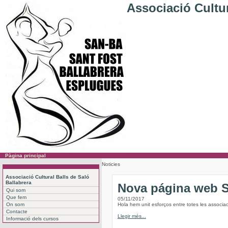
Associació Cultur
Pàgina principal
Noticies
Associació Cultural Balls de Saló
Ballabrera
Nova página web
Qui som
Que fem
05/11/2017
On som
Hola hem unit esforços entre totes les associac
Contacte
Llegir més...
Informació dels cursos