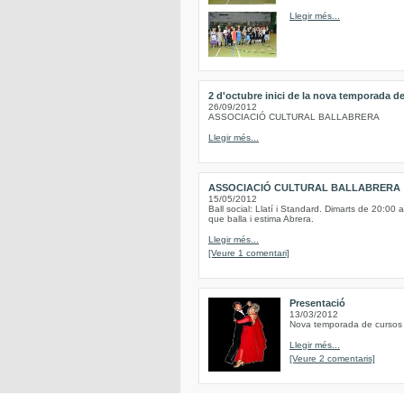
Llegir més...
2 d'octubre inici de la nova temporada de
26/09/2012
ASSOCIACIÓ CULTURAL BALLABRERA
Llegir més...
ASSOCIACIÓ CULTURAL BALLABRERA
15/05/2012
Ball social: Llatí i Standard. Dimarts de 20:00 
que balla i estima Abrera.
Llegir més...
[Veure 1 comentari]
Presentació
13/03/2012
Nova temporada de cursos d
Llegir més...
[Veure 2 comentaris]