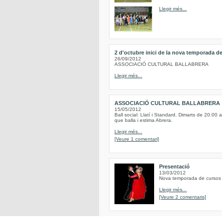
Llegir més...
2 d'octubre inici de la nova temporada de
26/09/2012
ASSOCIACIÓ CULTURAL BALLABRERA
Llegir més...
ASSOCIACIÓ CULTURAL BALLABRERA
15/05/2012
Ball social: Llatí i Standard. Dimarts de 20:00 
que balla i estima Abrera.
Llegir més...
[Veure 1 comentari]
Presentació
13/03/2012
Nova temporada de cursos d
Llegir més...
[Veure 2 comentaris]