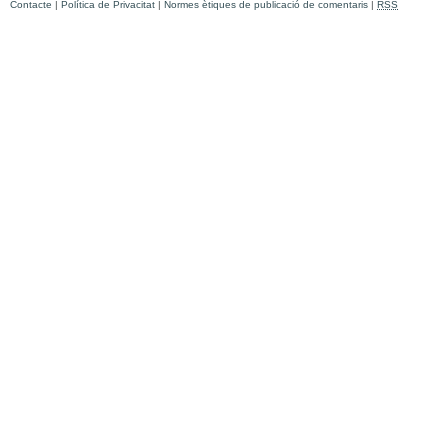
Contacte
|
Política de Privacitat
|
Normes ètiques de publicació de comentaris
|
RSS