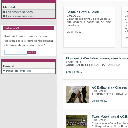
Historial
Les nostres notícies
Salida a Hotel a Salou
Fe
05/11/2017
08
Les nostres activitats
Com tots els anys us convidem a
El
que vingueu a passar-ho bé, amb
Cu
nosaltres.
co
Subscriu-t'hi
la
a 
Llegir més...
Envia'ns la teva adreça de correu
Ll
electrònic si vols rebre periòdicament
els titulars de la nostra entitat !
El proper 2 d'octubre començarem la nov
06/09/2014
ASSOCIACIÓ CULTURAL BALLABRERA
General
Plànol del municipi
Llegir més...
AC Ballabrera - Classes
31/08/2013
ASOCIACIÓ CULTURAL a
Llegir més...
Team Match anual AC.Ba
31/08/2013
Como cada año la Asociación
Polideportivo de Sant Fost