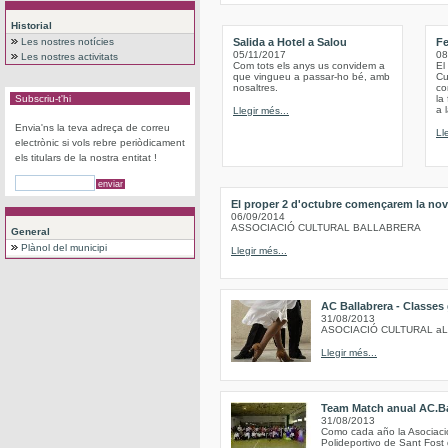
Historial
Les nostres notícies
Salida a Hotel a Salou
Fe
05/11/2017
08
Les nostres activitats
Com tots els anys us convidem a
El
que vingueu a passar-ho bé, amb
Cu
nosaltres.
co
Subscriu-t'hi
la
a 
Llegir més...
Envia'ns la teva adreça de correu
Ll
electrònic si vols rebre periòdicament
els titulars de la nostra entitat !
El proper 2 d'octubre començarem la nov
06/09/2014
ASSOCIACIÓ CULTURAL BALLABRERA
General
Plànol del municipi
Llegir més...
AC Ballabrera - Classes
31/08/2013
ASOCIACIÓ CULTURAL a
Llegir més...
Team Match anual AC.Ba
31/08/2013
Como cada año la Asociación
Polideportivo de Sant Fost