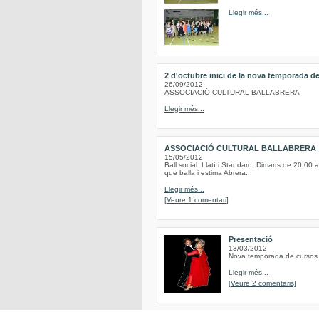
Llegir més...
2 d'octubre inici de la nova temporada de
26/09/2012
ASSOCIACIÓ CULTURAL BALLABRERA
Llegir més...
ASSOCIACIÓ CULTURAL BALLABRERA
15/05/2012
Ball social: Llatí i Standard. Dimarts de 20:00 
que balla i estima Abrera.
Llegir més...
[Veure 1 comentari]
Presentació
13/03/2012
Nova temporada de cursos d
Llegir més...
[Veure 2 comentaris]