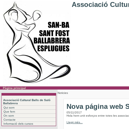
Associació Cultur
Pàgina principal
Noticies
Associació Cultural Balls de Saló
Ballabrera
Nova página web
Qui som
Que fem
05/11/2017
On som
Hola hem unit esforços entre totes les associac
Contacte
Llegir més...
Informació dels cursos