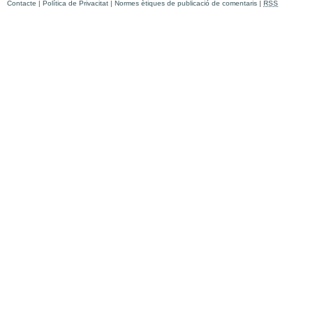
Contacte
|
Política de Privacitat
|
Normes ètiques de publicació de comentaris
|
RSS