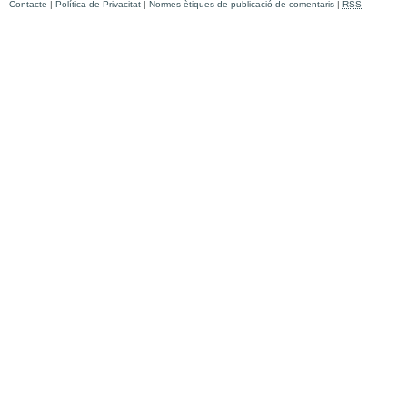
Contacte
|
Política de Privacitat
|
Normes ètiques de publicació de comentaris
|
RSS