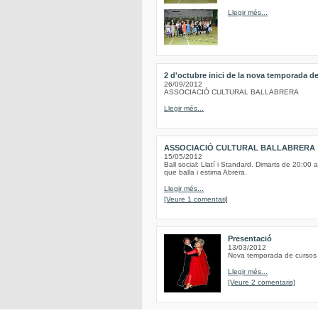
Llegir més...
2 d'octubre inici de la nova temporada de
26/09/2012
ASSOCIACIÓ CULTURAL BALLABRERA
Llegir més...
ASSOCIACIÓ CULTURAL BALLABRERA
15/05/2012
Ball social: Llatí i Standard. Dimarts de 20:00 
que balla i estima Abrera.
Llegir més...
[Veure 1 comentari]
Presentació
13/03/2012
Nova temporada de cursos d
Llegir més...
[Veure 2 comentaris]