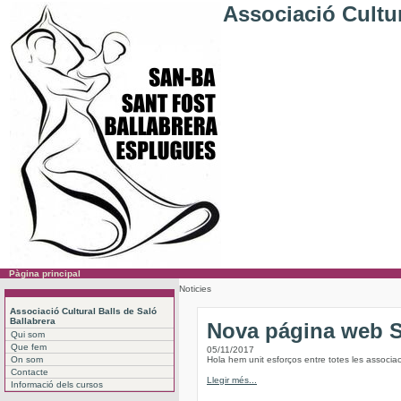
Associació Cultur
Pàgina principal
Noticies
Associació Cultural Balls de Saló
Ballabrera
Nova página web
Qui som
Que fem
05/11/2017
On som
Hola hem unit esforços entre totes les associac
Contacte
Llegir més...
Informació dels cursos