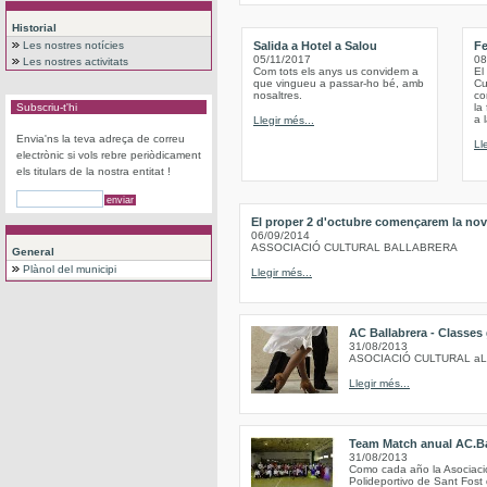
Historial
Les nostres notícies
Salida a Hotel a Salou
Fe
05/11/2017
08
Les nostres activitats
Com tots els anys us convidem a
El
que vingueu a passar-ho bé, amb
Cu
nosaltres.
co
Subscriu-t'hi
la
a 
Llegir més...
Envia'ns la teva adreça de correu
Ll
electrònic si vols rebre periòdicament
els titulars de la nostra entitat !
El proper 2 d'octubre començarem la nov
06/09/2014
ASSOCIACIÓ CULTURAL BALLABRERA
General
Plànol del municipi
Llegir més...
AC Ballabrera - Classes
31/08/2013
ASOCIACIÓ CULTURAL a
Llegir més...
Team Match anual AC.Ba
31/08/2013
Como cada año la Asociación
Polideportivo de Sant Fost