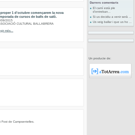
Darrers comentaris
El camí està ple
d'entreban...
 proper 1 d'octubre començarem la nova
mporada de cursos de balls de saló.
Si us decidiu a venir serà ...
/09/2015
Us veig ballar i que us ho ...
SSOCIACIÓ CULTURAL BALLABRERA
egir més...
Un producte de:
nt Fost de Campsentelles.