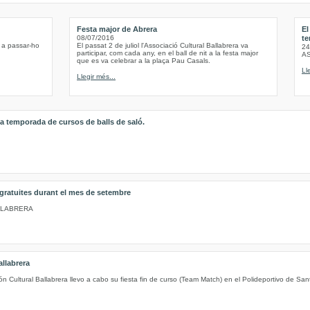
Festa major de Abrera
El
08/07/2016
te
 a passar-ho
El passat 2 de juliol l'Associació Cultural Ballabrera va
24
participar, com cada any, en el ball de nit a la festa major
A
que es va celebrar a la plaça Pau Casals.
Ll
Llegir més...
a temporada de cursos de balls de saló.
 gratuites durant el mes de setembre
LLABRERA
llabrera
 Cultural Ballabrera llevo a cabo su fiesta fin de curso (Team Match) en el Polideportivo de Sa