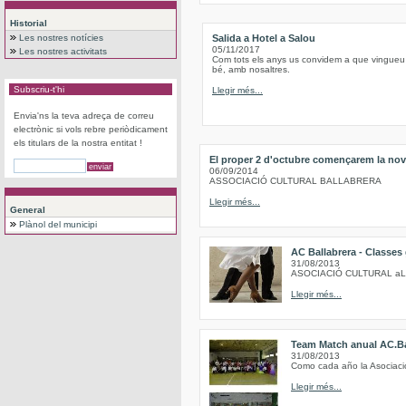
Historial
Les nostres notícies
Salida a Hotel a Salou
05/11/2017
Les nostres activitats
Com tots els anys us convidem a que vingueu
bé, amb nosaltres.
Subscriu-t'hi
Llegir més...
Envia'ns la teva adreça de correu
electrònic si vols rebre periòdicament
els titulars de la nostra entitat !
El proper 2 d'octubre començarem la nov
06/09/2014
ASSOCIACIÓ CULTURAL BALLABRERA
Llegir més...
General
Plànol del municipi
AC Ballabrera - Classes
31/08/2013
ASOCIACIÓ CULTURAL a
Llegir més...
Team Match anual AC.Ba
31/08/2013
Como cada año la Asociación
Llegir més...