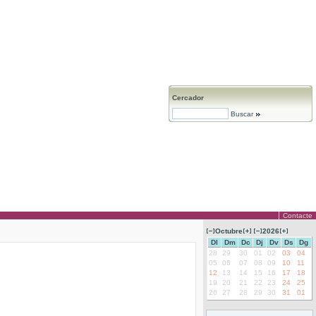
Cercador
Buscar
Contacte
Octubre
2026
Dl
Dm
Dc
Dj
Dv
Ds
Dg
28
29
30
01
02
03
04
05
06
07
08
09
10
11
12
13
14
15
16
17
18
19
20
21
22
23
24
25
26
27
28
29
30
31
01