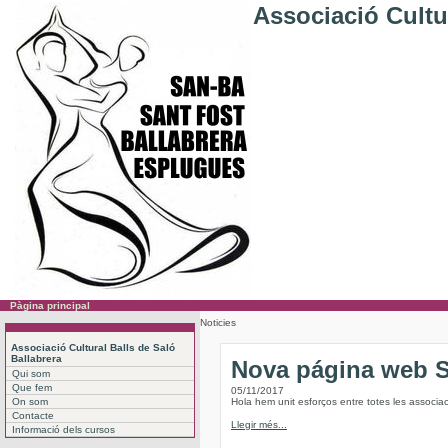
Associació Cultur
Pàgina principal
Noticies
Associació Cultural Balls de Saló
Ballabrera
Nova página web
Qui som
Que fem
05/11/2017
On som
Hola hem unit esforços entre totes les associac
Contacte
Llegir més...
Informació dels cursos