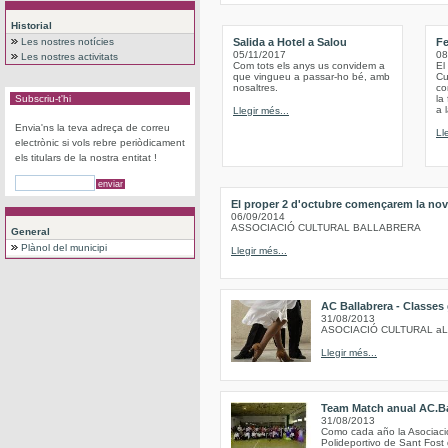
Historial
Les nostres notícies
Salida a Hotel a Salou
Fe
05/11/2017
08
Les nostres activitats
Com tots els anys us convidem a
El
que vingueu a passar-ho bé, amb
Cu
nosaltres.
co
Subscriu-t'hi
la
a 
Llegir més...
Envia'ns la teva adreça de correu
Ll
electrònic si vols rebre periòdicament
els titulars de la nostra entitat !
El proper 2 d'octubre començarem la nov
06/09/2014
ASSOCIACIÓ CULTURAL BALLABRERA
General
Plànol del municipi
Llegir més...
AC Ballabrera - Classes
31/08/2013
ASOCIACIÓ CULTURAL a
Llegir més...
Team Match anual AC.Ba
31/08/2013
Como cada año la Asociación
Polideportivo de Sant Fost