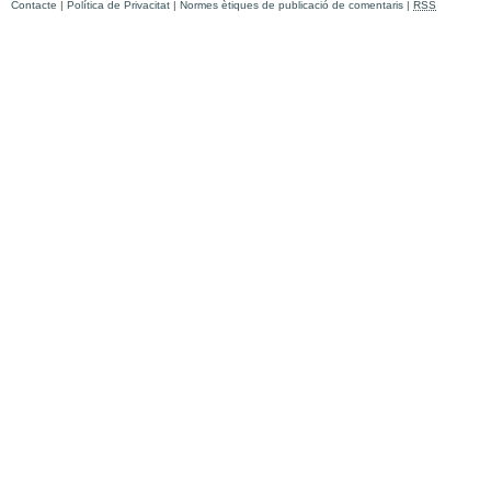
Contacte
|
Política de Privacitat
|
Normes ètiques de publicació de comentaris
|
RSS