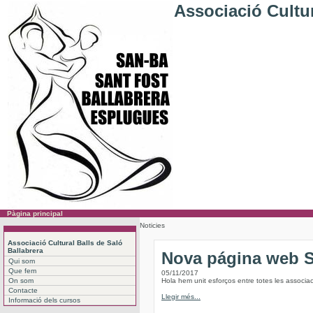
Associació Cultur
Pàgina principal
Noticies
Associació Cultural Balls de Saló
Ballabrera
Nova página web
Qui som
Que fem
05/11/2017
On som
Hola hem unit esforços entre totes les associac
Contacte
Llegir més...
Informació dels cursos