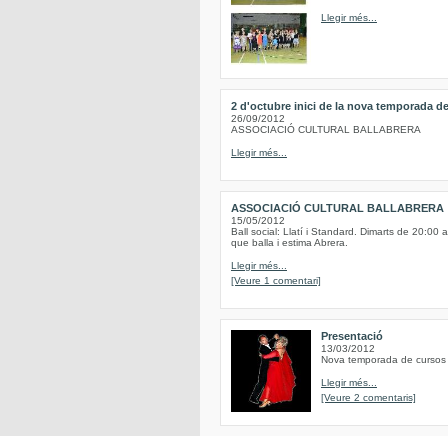
Llegir més...
2 d'octubre inici de la nova temporada de
26/09/2012
ASSOCIACIÓ CULTURAL BALLABRERA
Llegir més...
ASSOCIACIÓ CULTURAL BALLABRERA
15/05/2012
Ball social: Llatí i Standard. Dimarts de 20:00 
que balla i estima Abrera.
Llegir més...
[Veure 1 comentari]
Presentació
13/03/2012
Nova temporada de cursos d
Llegir més...
[Veure 2 comentaris]