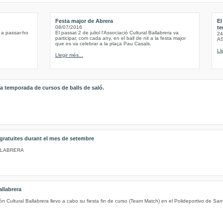
Festa major de Abrera
El
08/07/2016
te
 a passar-ho
El passat 2 de juliol l'Associació Cultural Ballabrera va
24
participar, com cada any, en el ball de nit a la festa major
A
que es va celebrar a la plaça Pau Casals.
Ll
Llegir més...
a temporada de cursos de balls de saló.
 gratuites durant el mes de setembre
LLABRERA
llabrera
 Cultural Ballabrera llevo a cabo su fiesta fin de curso (Team Match) en el Polideportivo de Sa