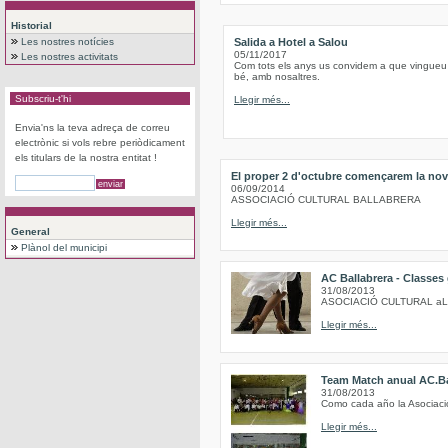
Historial
Les nostres notícies
Salida a Hotel a Salou
05/11/2017
Les nostres activitats
Com tots els anys us convidem a que vingueu
bé, amb nosaltres.
Subscriu-t'hi
Llegir més...
Envia'ns la teva adreça de correu
electrònic si vols rebre periòdicament
els titulars de la nostra entitat !
El proper 2 d'octubre començarem la nov
06/09/2014
ASSOCIACIÓ CULTURAL BALLABRERA
Llegir més...
General
Plànol del municipi
AC Ballabrera - Classes
31/08/2013
ASOCIACIÓ CULTURAL a
Llegir més...
Team Match anual AC.Ba
31/08/2013
Como cada año la Asociación
Llegir més...