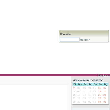
Cercador
Buscar
Contacte
Novembre
2027
Dl
Dm
Dc
Dj
Dv
Ds
Dg
01
02
03
04
05
06
07
08
09
10
11
12
13
14
15
16
17
18
19
20
21
22
23
24
25
26
27
28
29
30
01
02
03
04
05