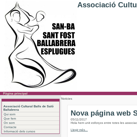
Associació Cultur
Pàgina principal
Noticies
Associació Cultural Balls de Saló
Ballabrera
Nova página web
Qui som
Que fem
05/11/2017
On som
Hola hem unit esforços entre totes les associac
Contacte
Llegir més...
Informació dels cursos