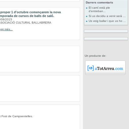
Darrers comentaris
El camí està ple
d'entreban...
 proper 1 d'octubre començarem la nova
mporada de cursos de balls de saló.
Si us decidiu a venir serà ...
/09/2015
Us veig ballar i que us ho ...
SSOCIACIÓ CULTURAL BALLABRERA
egir més...
Un producte de:
nt Fost de Campsentelles.