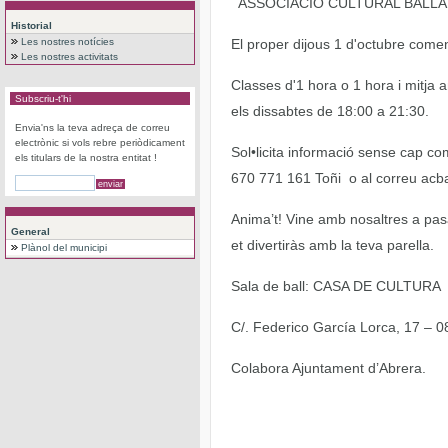
ASSOCIACIÓ CULTURAL BALL
Historial
Les nostres notícies
El proper dijous 1 d'octubre come
Les nostres activitats
Classes d'1 hora o 1 hora i mitja a
Subscriu-t'hi
els dissabtes de 18:00 a 21:30.
Envia'ns la teva adreça de correu
electrònic si vols rebre periòdicament
Sol•licita informació sense cap co
els titulars de la nostra entitat !
670 771 161 Toñi o al correu acb
Anima’t! Vine amb nosaltres a pasa
General
et divertiràs amb la teva parella.
Plànol del municipi
Sala de ball: CASA DE CULTURA
C/. Federico García Lorca, 17 –
Colabora Ajuntament d’Abrera.