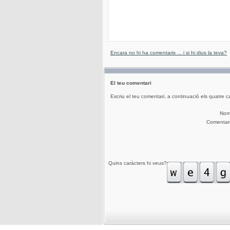
Encara no hi ha comentaris ... i si hi dius la teva?
El teu comentari
Escriu el teu comentari, a continuació els quatre c
No
Comentar
Quins caràcters hi veus?