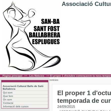
Associació Cultur
Pàgina principal
>>
Les Noticies
>>
El proper 1 d'octubre començarem la nova tempora
noticies
Associació Cultural Balls de Saló
Ballabrera
El proper 1 d'oc
Qui som
Que fem
temporada de curs
On som
Contacte
24/09/2015
Informació dels cursos