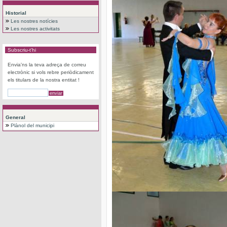
Historial
Les nostres notícies
Les nostres activitats
Subscriu-t'hi
Envia'ns la teva adreça de correu
electrònic si vols rebre periòdicament
els titulars de la nostra entitat !
General
Plànol del municipi