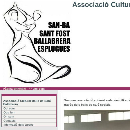
Associació Cultur
Pàgina principal
>>
Qui som
Som una associació cultural amb domicili en A
Associació Cultural Balls de Saló
Ballabrera
través dels balls de saló socials.
Qui som
Que fem
On som
Contacte
Informació dels cursos