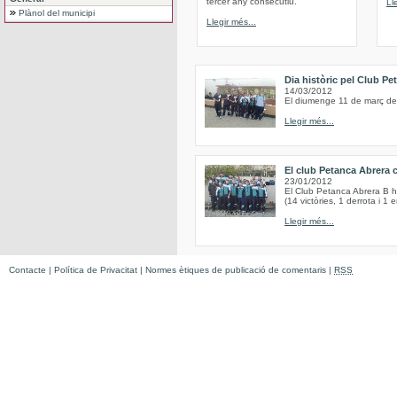
tercer any consecutiu.
Ll
Plànol del municipi
Llegir més...
Dia històric pel Club Pe
14/03/2012
El diumenge 11 de març de 
Llegir més...
El club Petanca Abrera 
23/01/2012
El Club Petanca Abrera B h
(14 victòries, 1 derrota i 1 
Llegir més...
Contacte
|
Política de Privacitat
|
Normes ètiques de publicació de comentaris
|
RSS