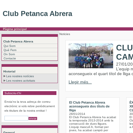
Club Petanca Abrera
Pàgina principal
Noticies
Club Petanca Abrera
CLU
Qui Som
Què Fem
On Som
CAM
Contacte
27/01/2
L’equip m
Historial
aconsegueix el quart títol de lliga
Les nostres notícies
Les nostres activitats
Llegir més...
Subscriu-t'hi
Envia'ns la teva adreça de correu
El Club Petanca Abrera
ÈX
electrònic si vols rebre periòdicament
aconsegueix dos títols de
X
lliga
C
els titulars de la nostra entitat !
28/01/2014
30
El Club Petanca Abrera ha acabat
El
la temporada 2013-2014 amb la
Cl
consecució de dues lligues.
le
L’equip masculí A, format per
a 
joves, ha acabat campió per
General