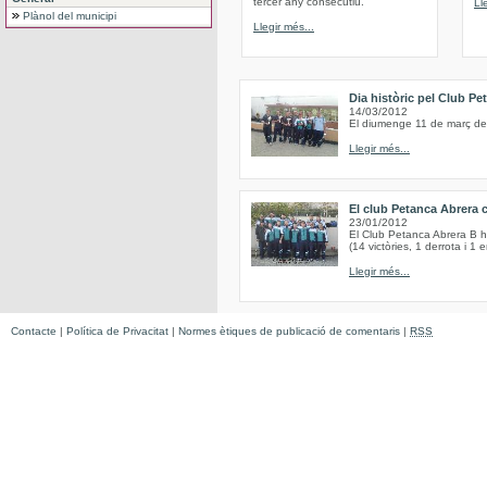
tercer any consecutiu.
Ll
Plànol del municipi
Llegir més...
Dia històric pel Club Pe
14/03/2012
El diumenge 11 de març de 
Llegir més...
El club Petanca Abrera 
23/01/2012
El Club Petanca Abrera B h
(14 victòries, 1 derrota i 1 
Llegir més...
Contacte
|
Política de Privacitat
|
Normes ètiques de publicació de comentaris
|
RSS