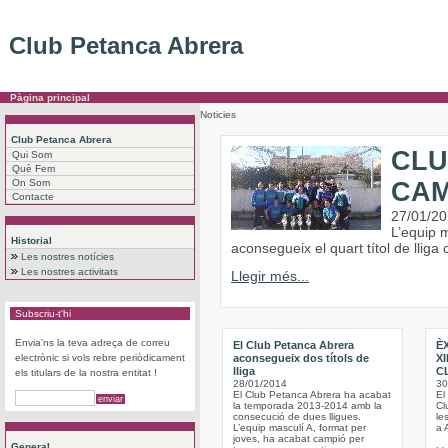
Club Petanca Abrera
Pàgina principal
Noticies
Club Petanca Abrera
CLU
Qui Som
Què Fem
On Som
CAM
Contacte
27/01/2
L’equip m
Historial
aconsegueix el quart títol de lliga
Les nostres notícies
Les nostres activitats
Llegir més...
Subscriu-t'hi
Envia'ns la teva adreça de correu
El Club Petanca Abrera
ÈX
electrònic si vols rebre periòdicament
aconsegueix dos títols de
X
lliga
C
els titulars de la nostra entitat !
28/01/2014
30
El Club Petanca Abrera ha acabat
El
la temporada 2013-2014 amb la
Cl
consecució de dues lligues.
le
L’equip masculí A, format per
a 
joves, ha acabat campió per
General