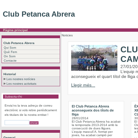
Club Petanca Abrera
Pàgina principal
Noticies
Club Petanca Abrera
CLU
Qui Som
Què Fem
On Som
CAM
Contacte
27/01/2
L’equip m
Historial
aconsegueix el quart títol de lliga
Les nostres notícies
Les nostres activitats
Llegir més...
Subscriu-t'hi
Envia'ns la teva adreça de correu
El Club Petanca Abrera
ÈX
electrònic si vols rebre periòdicament
aconsegueix dos títols de
X
lliga
C
els titulars de la nostra entitat !
28/01/2014
30
El Club Petanca Abrera ha acabat
El
la temporada 2013-2014 amb la
Cl
consecució de dues lligues.
le
L’equip masculí A, format per
a 
joves, ha acabat campió per
General