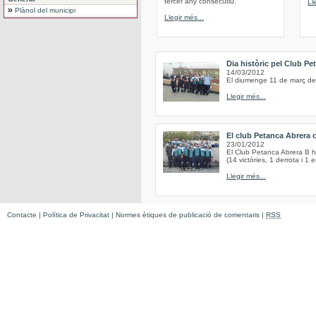
tercer any consecutiu.
Ll
Plànol del municipi
Llegir més...
Dia històric pel Club Pe
14/03/2012
El diumenge 11 de març de 
Llegir més...
El club Petanca Abrera 
23/01/2012
El Club Petanca Abrera B h
(14 victòries, 1 derrota i 1 
Llegir més...
Contacte
|
Política de Privacitat
|
Normes ètiques de publicació de comentaris
|
RSS