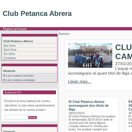
Club Petanca Abrera
Pàgina principal
Noticies
Club Petanca Abrera
CLU
Qui Som
Què Fem
On Som
CAM
Contacte
27/01/2
L’equip m
Historial
aconsegueix el quart títol de lliga
Les nostres notícies
Les nostres activitats
Llegir més...
Subscriu-t'hi
Envia'ns la teva adreça de correu
El Club Petanca Abrera
ÈX
electrònic si vols rebre periòdicament
aconsegueix dos títols de
X
lliga
C
els titulars de la nostra entitat !
28/01/2014
30
El Club Petanca Abrera ha acabat
El
la temporada 2013-2014 amb la
Cl
consecució de dues lligues.
le
L’equip masculí A, format per
a 
joves, ha acabat campió per
General