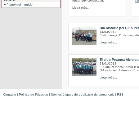
tercer any consecutiu.
Ll
Plànol del municipi
Llegir més...
Dia històric pel Club Pe
14/03/2012
El diumenge 11 de març de 
Llegir més...
El club Petanca Abrera 
23/01/2012
El Club Petanca Abrera B h
(14 victòries, 1 derrota i 1 
Llegir més...
Contacte
|
Política de Privacitat
|
Normes ètiques de publicació de comentaris
|
RSS