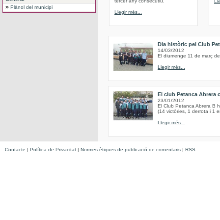
tercer any consecutiu.
Ll
Plànol del municipi
Llegir més...
Dia històric pel Club Pe
14/03/2012
El diumenge 11 de març de 
Llegir més...
El club Petanca Abrera 
23/01/2012
El Club Petanca Abrera B h
(14 victòries, 1 derrota i 1 
Llegir més...
Contacte
|
Política de Privacitat
|
Normes ètiques de publicació de comentaris
|
RSS