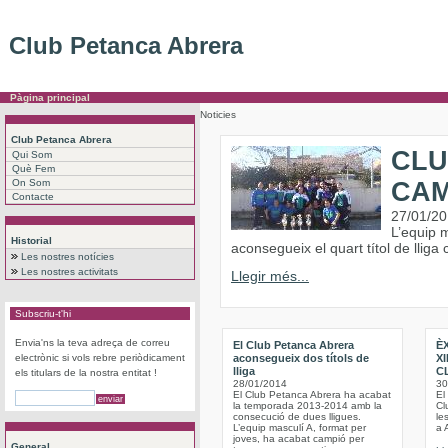
Club Petanca Abrera
Pàgina principal
Noticies
Club Petanca Abrera
CLU
Qui Som
Què Fem
On Som
CAM
Contacte
27/01/2
L’equip m
Historial
aconsegueix el quart títol de lliga
Les nostres notícies
Les nostres activitats
Llegir més...
Subscriu-t'hi
Envia'ns la teva adreça de correu
El Club Petanca Abrera
ÈX
electrònic si vols rebre periòdicament
aconsegueix dos títols de
X
lliga
C
els titulars de la nostra entitat !
28/01/2014
30
El Club Petanca Abrera ha acabat
El
la temporada 2013-2014 amb la
Cl
consecució de dues lligues.
le
L’equip masculí A, format per
a 
joves, ha acabat campió per
General