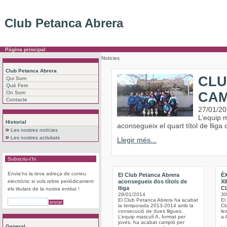
Club Petanca Abrera
Pàgina principal
Noticies
Club Petanca Abrera
CLU
Qui Som
Què Fem
On Som
CAM
Contacte
27/01/2
L’equip m
Historial
aconsegueix el quart títol de lliga
Les nostres notícies
Les nostres activitats
Llegir més...
Subscriu-t'hi
Envia'ns la teva adreça de correu
El Club Petanca Abrera
ÈX
electrònic si vols rebre periòdicament
aconsegueix dos títols de
X
lliga
C
els titulars de la nostra entitat !
28/01/2014
30
El Club Petanca Abrera ha acabat
El
la temporada 2013-2014 amb la
Cl
consecució de dues lligues.
le
L’equip masculí A, format per
a 
joves, ha acabat campió per
General