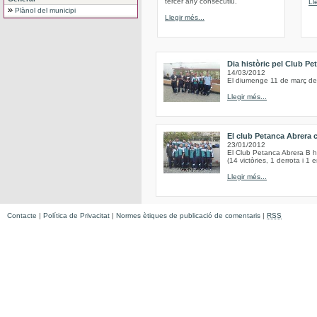
tercer any consecutiu.
Ll
Plànol del municipi
Llegir més...
Dia històric pel Club Pe
14/03/2012
El diumenge 11 de març de 
Llegir més...
El club Petanca Abrera 
23/01/2012
El Club Petanca Abrera B h
(14 victòries, 1 derrota i 1 
Llegir més...
Contacte
|
Política de Privacitat
|
Normes ètiques de publicació de comentaris
|
RSS