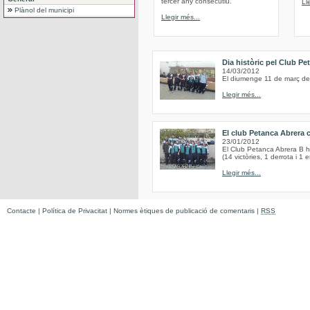
tercer any consecutiu.
Ll
Plànol del municipi
Llegir més...
Dia històric pel Club Pe
14/03/2012
El diumenge 11 de març de 
Llegir més...
El club Petanca Abrera 
23/01/2012
El Club Petanca Abrera B h
(14 victòries, 1 derrota i 1 
Llegir més...
Contacte
|
Política de Privacitat
|
Normes ètiques de publicació de comentaris
|
RSS