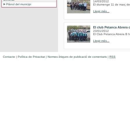
14/03/2012
Plànol del municipi
El diumenge 11 de març de 
Llegir més...
El club Petanca Abrera 
23/01/2012
El Club Petanca Abrera B ha
Llegir més...
Contacte
|
Política de Privacitat
|
Normes ètiques de publicació de comentaris
|
RSS