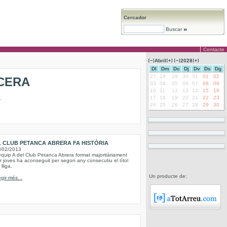
Cercador
Buscar
Contacte
Abril
2028
Dl
Dm
Dc
Dj
Dv
Ds
Dg
27
28
29
30
31
01
02
CERA
03
04
05
06
07
08
09
10
11
12
13
14
15
16
17
18
19
20
21
22
23
.
24
25
26
27
28
29
30
L CLUB PETANCA ABRERA FA HISTÒRIA
/02/2013
equip A del Club Petanca Abrera format majoritàriament
r joves ha aconseguit per segon any consecutiu el títol
lliga.
Un producte de:
egir més...