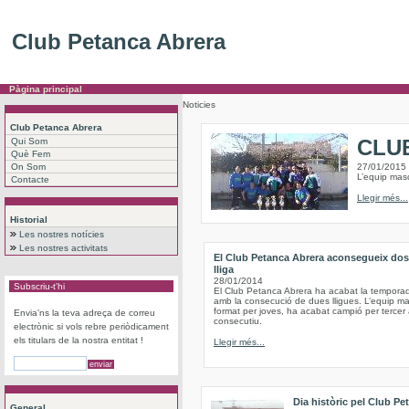
Club Petanca Abrera
Pàgina principal
Noticies
Club Petanca Abrera
CLU
Qui Som
Què Fem
On Som
27/01/2015
L’equip masc
Contacte
Llegir més...
Historial
Les nostres notícies
Les nostres activitats
El Club Petanca Abrera aconsegueix dos 
lliga
28/01/2014
Subscriu-t'hi
El Club Petanca Abrera ha acabat la tempor
amb la consecució de dues lligues. L’equip ma
format per joves, ha acabat campió per tercer
Envia'ns la teva adreça de correu
consecutiu.
electrònic si vols rebre periòdicament
els titulars de la nostra entitat !
Llegir més...
Dia històric pel Club Pe
General