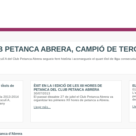
B PETANCA ABRERA, CAMPIÓ DE TER
ulí A del Club Petanca Abrera segueix fent història i aconsegueix el quart títol de lliga consecutiu
títols de
ÈXIT EN LA I EDICIÓ DE LES XII HORES DE
E
PETANCA DEL CLUB PETANCA ABRERA
01
L'
30/07/2013
pe
ada 2013-2014
El passat dissabte 27 de juliol el Club Petanca Abrera va
de 
sculí A,
organitzar les primeres XII hores de petanca a Abrera.
 any
Ll
Llegir més...
tanca d’Abrera