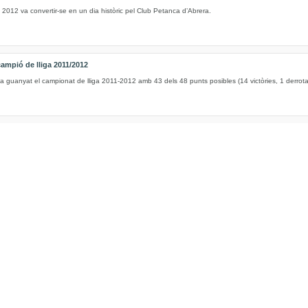
2012 va convertir-se en un dia històric pel Club Petanca d’Abrera.
campió de lliga 2011/2012
 guanyat el campionat de lliga 2011-2012 amb 43 dels 48 punts posibles (14 victòries, 1 derrota