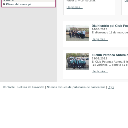
tercer any consecutiu.
Ll
Plànol del municipi
Llegir més...
Dia històric pel Club Pe
14/03/2012
El diumenge 11 de març de 
Llegir més...
El club Petanca Abrera 
23/01/2012
El Club Petanca Abrera B h
(14 victòries, 1 derrota i 1 
Llegir més...
Contacte
|
Política de Privacitat
|
Normes ètiques de publicació de comentaris
|
RSS