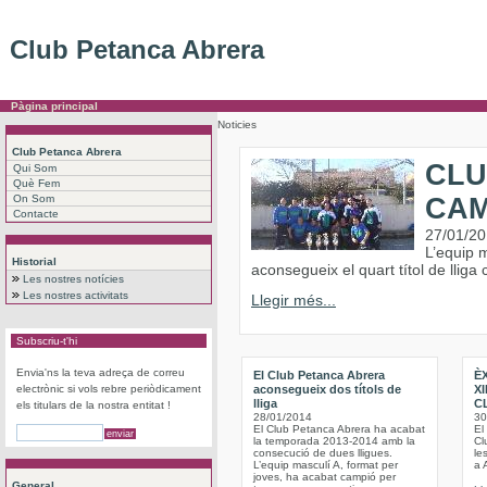
Club Petanca Abrera
Pàgina principal
Noticies
Club Petanca Abrera
CLU
Qui Som
Què Fem
On Som
CAM
Contacte
27/01/2
L’equip m
Historial
aconsegueix el quart títol de lliga
Les nostres notícies
Les nostres activitats
Llegir més...
Subscriu-t'hi
Envia'ns la teva adreça de correu
El Club Petanca Abrera
ÈX
electrònic si vols rebre periòdicament
aconsegueix dos títols de
X
lliga
C
els titulars de la nostra entitat !
28/01/2014
30
El Club Petanca Abrera ha acabat
El
la temporada 2013-2014 amb la
Cl
consecució de dues lligues.
le
L’equip masculí A, format per
a 
joves, ha acabat campió per
General