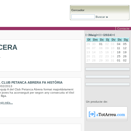
Cercador
Buscar
Contacte
Maig
2024
Dl
Dm
Dc
Dj
Dv
Ds
Dg
29
30
01
02
03
04
05
CERA
06
07
08
09
10
11
12
13
14
15
16
17
18
19
20
21
22
23
24
25
26
.
27
28
29
30
31
01
02
L CLUB PETANCA ABRERA FA HISTÒRIA
/02/2013
equip A del Club Petanca Abrera format majoritàriament
r joves ha aconseguit per segon any consecutiu el títol
lliga.
Un producte de:
egir més...