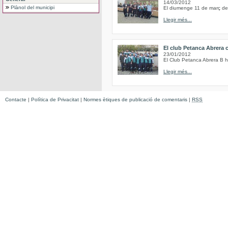
14/03/2012
Plànol del municipi
El diumenge 11 de març de 
Llegir més...
El club Petanca Abrera 
23/01/2012
El Club Petanca Abrera B ha
Llegir més...
Contacte
|
Política de Privacitat
|
Normes ètiques de publicació de comentaris
|
RSS