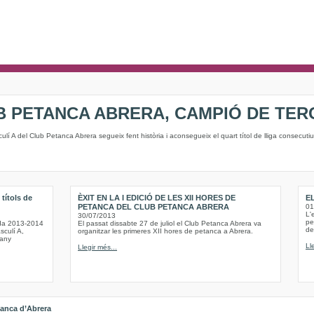
B PETANCA ABRERA, CAMPIÓ DE TER
ulí A del Club Petanca Abrera segueix fent història i aconsegueix el quart títol de lliga consecutiu
títols de
ÈXIT EN LA I EDICIÓ DE LES XII HORES DE
E
PETANCA DEL CLUB PETANCA ABRERA
01
L'
30/07/2013
pe
ada 2013-2014
El passat dissabte 27 de juliol el Club Petanca Abrera va
de 
sculí A,
organitzar les primeres XII hores de petanca a Abrera.
 any
Ll
Llegir més...
tanca d’Abrera