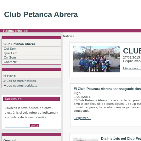
Club Petanca Abrera
Pàgina principal
Noticies
Club Petanca Abrera
CLU
Qui Som
Què Fem
On Som
27/01/2015
L’equip masc
Contacte
Llegir més...
Historial
Les nostres notícies
Les nostres activitats
El Club Petanca Abrera aconsegueix dos 
lliga
28/01/2014
Subscriu-t'hi
El Club Petanca Abrera ha acabat la tempor
amb la consecució de dues lligues. L’equip ma
format per joves, ha acabat campió per tercer
Envia'ns la teva adreça de correu
consecutiu.
electrònic si vols rebre periòdicament
els titulars de la nostra entitat !
Llegir més...
Dia històric pel Club Pe
General