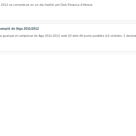
2012 va convertir-se en un dia històric pel Club Petanca d’Abrera.
campió de lliga 2011/2012
 guanyat el campionat de lliga 2011-2012 amb 43 dels 48 punts posibles (14 victòries, 1 derrota