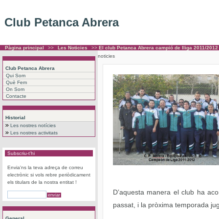
Club Petanca Abrera
Pàgina principal
>>
Les Noticies
>>
El club Petanca Abrera campió de lliga 2011/2012
noticies
Club Petanca Abrera
Qui Som
Què Fem
On Som
Contacte
Historial
Les nostres notícies
Les nostres activitats
Subscriu-t'hi
Envia'ns la teva adreça de correu
electrònic si vols rebre periòdicament
els titulars de la nostra entitat !
D’aquesta manera el club ha acons
passat, i la pròxima temporada ju
General