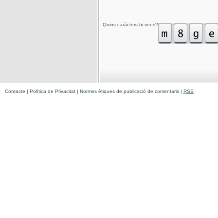
Quins caràcters hi veus?
Contacte
|
Política de Privacitat
|
Normes ètiques de publicació de comentaris
|
RSS