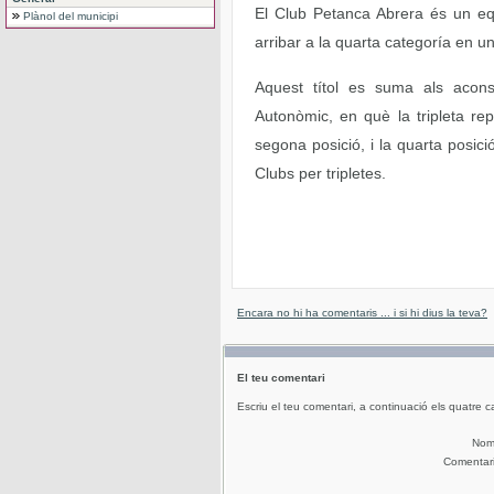
El Club Petanca Abrera és un equ
Plànol del municipi
arribar a la quarta categoría en 
Aquest títol es suma als acon
Autonòmic, en què la tripleta re
segona posició, i la quarta posi
Clubs per tripletes.
Encara no hi ha comentaris ... i si hi dius la teva?
El teu comentari
Escriu el teu comentari, a continuació els quatre c
No
Comentar