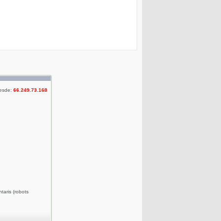
desde:
66.249.73.168
taris (robots