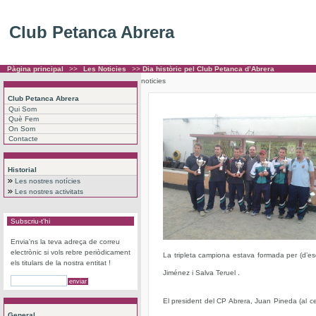
Club Petanca Abrera
Pàgina principal
>>
Les Noticies
>>
Dia històric pel Club Petanca d’Abrera
noticies
Club Petanca Abrera
Qui Som
Què Fem
On Som
Contacte
Historial
Les nostres notícies
Les nostres activitats
Subscriu-t'hi
Envia'ns la teva adreça de correu
electrònic si vols rebre periòdicament
La tripleta campiona estava formada per (d’e
els titulars de la nostra entitat !
Jiménez i Salva Teruel .
El president del CP Abrera, Juan Pineda (al cen
General