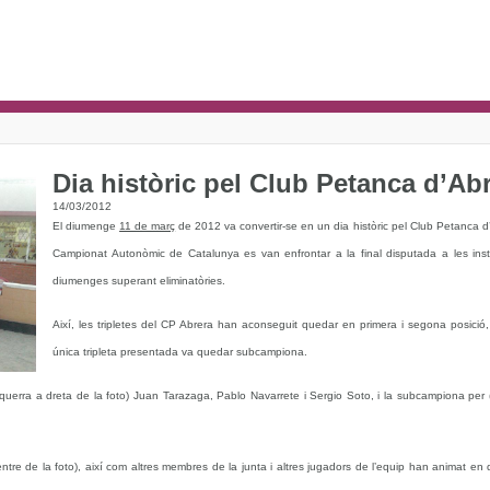
Dia històric pel Club Petanca d’Ab
14/03/2012
El diumenge
11 de març
de 2012 va convertir-se en un dia històric pel Club Petanca d’A
Campionat Autonòmic de Catalunya es van enfrontar a la final disputada a les inst
diumenges superant eliminatòries.
Així, les tripletes del CP Abrera han aconseguit quedar en primera i segona posició
única tripleta presentada va quedar subcampiona.
squerra a dreta de la foto) Juan Tarazaga, Pablo Navarrete i Sergio Soto, i la subcampiona pe
tre de la foto), així com altres membres de la junta i altres jugadors de l’equip han animat en d