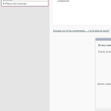
campionat.
Plànol del municipi
Encara no hi ha comentaris ... i si hi dius la teva?
El teu com
Escriu el t
Quins caràc