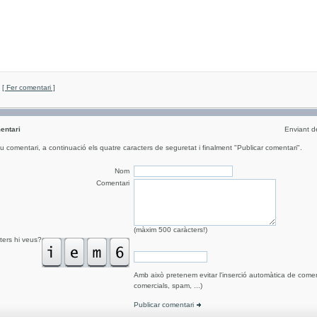
[ Fer comentari ]
entari
Enviant 
eu comentari, a continuació els quatre caracters de seguretat i finalment "Publicar comentari".
Nom
Comentari
(màxim 500 caràcters!)
ters hi veus?
Amb això pretenem evitar l'inserció automàtica de comen
comercials, spam, ...)
Publicar comentari