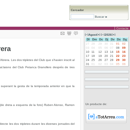
Cercador
Buscar
Contacte
Agost
2026
Dl
Dm
Dc
Dj
Dv
Ds
Dg
27
28
29
30
31
01
02
rera
03
04
05
06
07
08
09
10
11
12
13
14
15
16
17
18
19
20
21
22
23
brera. Les dos tripletes del Club que s’havien inscrit al
24
25
26
27
28
29
30
31
01
02
03
04
05
06
al.laions del Club Petanca Granollers després de tres
, superant la gesta de la temporada anterior en que la
Un producte de:
r (de dreta a esquerra de la foto) Ruben Alonso, Ramon
irecte les dos tripletes durant les diverses jornades del