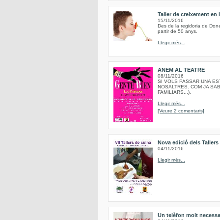
Taller de creixement en
15/11/2016
Des de la regidoria de Done
partir de 50 anys.
Llegir més...
ANEM AL TEATRE
08/11/2016
SI VOLS PASSAR UNA EST
NOSALTRES. COM JA SAB
FAMILIARS...).
Llegir més...
[Veure 2 comentaris]
Nova edició dels Taller
04/11/2016
Llegir més...
Un telèfon molt necessa