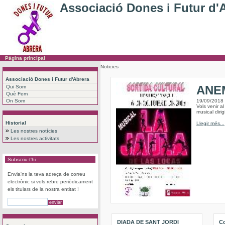
Associació Dones i Futur d'
Pàgina principal
Noticies
Associació Dones i Futur d'Abrera
ANEM
Qui Som
Què Fem
On Som
19/09/2018
Vols venir a
musical dirig
Historial
Llegir més...
Les nostres notícies
Les nostres activitats
Subscriu-t'hi
Envia'ns la teva adreça de correu
electrònic si vols rebre periòdicament
els titulars de la nostra entitat !
DIADA DE SANT JORDI
Co