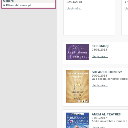
General
22/04/2018
17
Plànol del municipi
Llegir més...
Ll
8 DE MARÇ
08/03/2018
Llegir més...
SOPAR DE DONES!!
20/02/2018
Ja s'acosta el nostre trad
Llegir més...
ANEM AL TEATRE!!
31/10/2017
Arriba novembre i tornem a 
Llegir més...