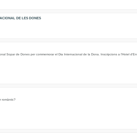
NACIONAL DE LES DONES
cional Sopar de Dones per commemorar el Dia Internacional de la Dona. Inscripcions a l'Hotel d'Enti
or romàntic?