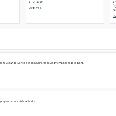
17/04/2018
17
Aq
d'
Llegir més...
l'
Ll
icional Sopar de Dones per commemorar el Dia Internacional de la Dona.
preparar una sortida al teatre.