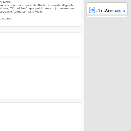
/04/2018
uí teniu un nou número del Butlletí informatiu d'igualtat
Abrera, "Dóna-li llum", que publiquem conjuntament amb
Associació Abrera contra la Violè...
egir més...