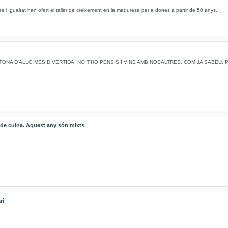
s i Igualtat han ofert el taller de creixement en la maduresa per a dones a partir de 50 anys.
TONA D'ALLÒ MÉS DIVERTIDA, NO T'HO PENSIS I VINE AMB NOSALTRES. COM JA SABEU,
s de cuina. Aquest any són mixts
ri