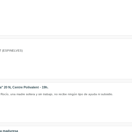
T (ESPINELVES)
" 20 N, Centre Polivalent - 19h.
 Rocío, una madre soltera y sin trabajo, no recibe ningún tipo de ayuda ni subsidio.
 la maduresa