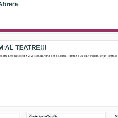
Abrera
 AL TEATRE!!!
l teatre amb nosaltres? Si vols passar una bona estona, i gaudir d'un gran musical dirigit i protago
Conferència-Tertúlia
Dó