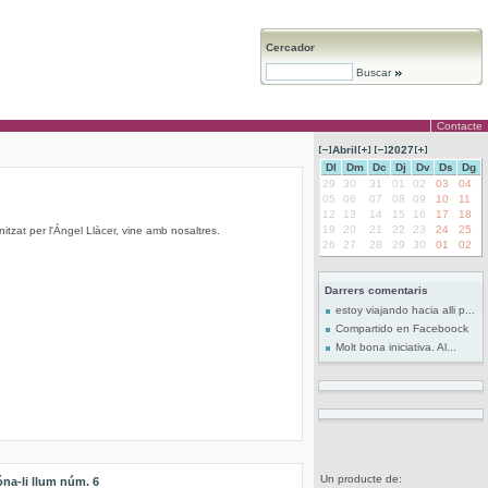
Cercador
Buscar
Contacte
Abril
2027
Dl
Dm
Dc
Dj
Dv
Ds
Dg
29
30
31
01
02
03
04
05
06
07
08
09
10
11
12
13
14
15
16
17
18
19
20
21
22
23
24
25
nitzat per l'Ángel Llàcer, vine amb nosaltres.
26
27
28
29
30
01
02
Darrers comentaris
estoy viajando hacia alli p...
Compartido en Faceboock
Molt bona iniciativa. Al...
Un producte de:
na-li llum núm. 6