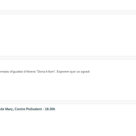
ormatiu d'igualtat d'Abrera "Dona-li llum". Esperem que us agradi
 Març, Centre Polivalent - 18.30h