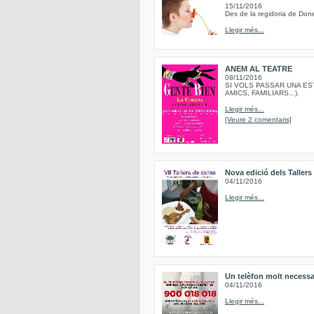
15/11/2016
Des de la regidoria de Done
Llegir més...
ANEM AL TEATRE
08/11/2016
SI VOLS PASSAR UNA ES
AMICS, FAMILIARS...).
Llegir més...
[Veure 2 comentaris]
Nova edició dels Taller
04/11/2016
Llegir més...
Un telèfon molt necessa
04/11/2016
Llegir més...