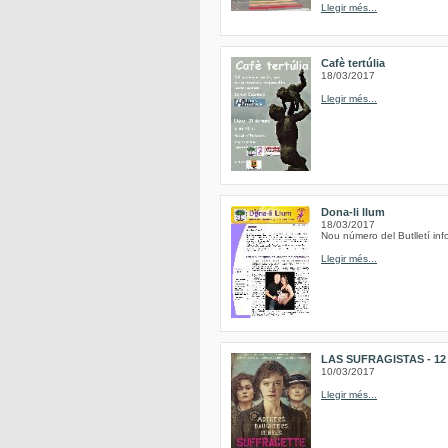
Llegir més...
Cafè tertúlia
18/03/2017
Llegir més...
Dona-li llum
18/03/2017
Nou número del Butlletí inf
Llegir més...
LAS SUFRAGISTAS - 12 de
10/03/2017
Llegir més...