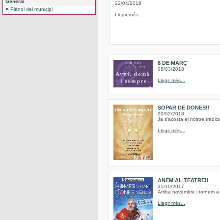
General
22/04/2018
Plànol del municipi
Llegir més...
8 DE MARÇ
08/03/2018
Llegir més...
SOPAR DE DONES!!
20/02/2018
Ja s'acosta el nostre trad
Llegir més...
ANEM AL TEATRE!!
31/10/2017
Arriba novembre i tornem a 
Llegir més...