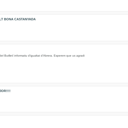
LT BONA CASTANYADA
l Butlletí informatiu d'igualtat d'Abrera. Esperem que us agradi
OR!!!!