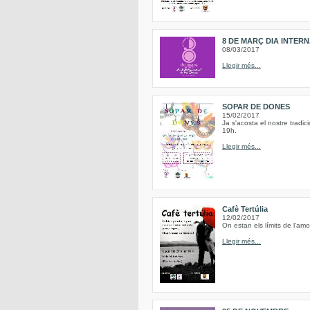
8 DE MARÇ DIA INTER
08/03/2017
Llegir més...
SOPAR DE DONES
15/02/2017
Ja s'acosta el nostre tradi
19h.
Llegir més...
Cafè Tertúlia
12/02/2017
On estan els límits de l'am
Llegir més...