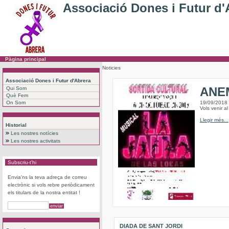
Associació Dones i Futur d'
Pàgina principal
Noticies
Associació Dones i Futur d'Abrera
ANEM
Qui Som
Què Fem
On Som
19/09/2018
Vols venir a
Llegir més...
Historial
Les nostres notícies
Les nostres activitats
Subscriu-t'hi
Envia'ns la teva adreça de correu
electrònic si vols rebre periòdicament
els titulars de la nostra entitat !
DIADA DE SANT JORDI