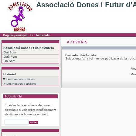
Associació Dones i Futur d'
Pàgina principal
>>
Activitats
ACTIVITATS
Associació Dones i Futur d'Abrera
Qui Som
Cercador
d'activitats
Què Fem
Selecciona l'any i el mes de publicació de la notíc
On Som
An
Historial
Me
Les nostres notícies
Les nostres activitats
Subscriu-t'hi
Envia'ns la teva adreça de correu
electrònic si vols rebre periòdicament
els titulars de la nostra entitat !