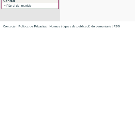
General
Plànol del municipi
Contacte
|
Política de Privacitat
|
Normes ètiques de publicació de comentaris
|
RSS