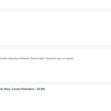
ormatiu d'igualtat d'Abrera "Dona-li llum". Esperem que us agradi
 Març, Centre Polivalent - 18.30h