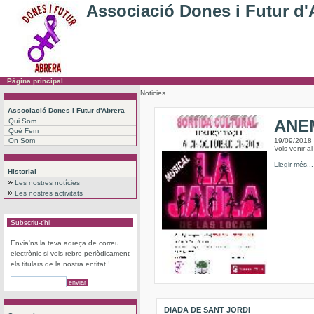
Associació Dones i Futur d'
Pàgina principal
Noticies
Associació Dones i Futur d'Abrera
ANEM
Qui Som
Què Fem
On Som
19/09/2018
Vols venir a
Llegir més...
Historial
Les nostres notícies
Les nostres activitats
Subscriu-t'hi
Envia'ns la teva adreça de correu
electrònic si vols rebre periòdicament
els titulars de la nostra entitat !
DIADA DE SANT JORDI