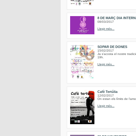
8 DE MARÇ DIA INTER
08/03/2017
Llegir més...
SOPAR DE DONES
15/02/2017
Ja s'acosta el nostre tradi
19h.
Llegir més...
Cafè Tertúlia
12/02/2017
On estan els límits de l'am
Llegir més...