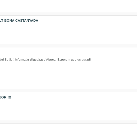
LT BONA CASTANYADA
l Butlletí informatiu d'igualtat d'Abrera. Esperem que us agradi
OR!!!!