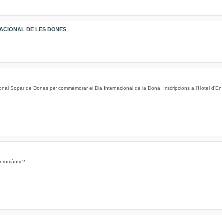
NACIONAL DE LES DONES
cional Sopar de Dones per commemorar el Dia Internacional de la Dona. Inscripcions a l'Hotel d'Enti
or romàntic?