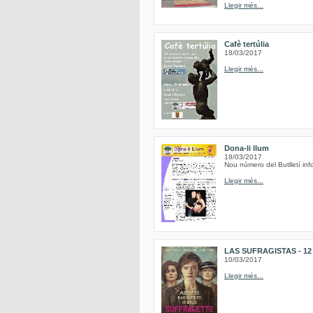
Llegir més...
Cafè tertúlia
18/03/2017
Llegir més...
Dona-li llum
18/03/2017
Nou número del Butlletí inf
Llegir més...
LAS SUFRAGISTAS - 12 de
10/03/2017
Llegir més...