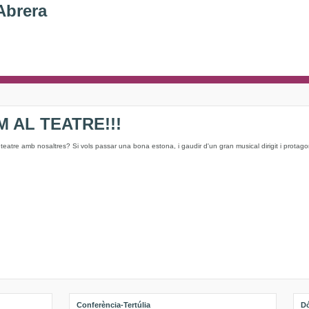
Abrera
 AL TEATRE!!!
l teatre amb nosaltres? Si vols passar una bona estona, i gaudir d'un gran musical dirigit i protago
Conferència-Tertúlia
Dó