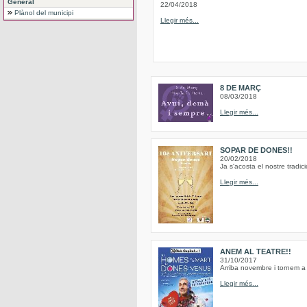
General
22/04/2018
Plànol del municipi
Llegir més...
8 DE MARÇ
08/03/2018
Llegir més...
SOPAR DE DONES!!
20/02/2018
Ja s'acosta el nostre trad
Llegir més...
ANEM AL TEATRE!!
31/10/2017
Arriba novembre i tornem a 
Llegir més...