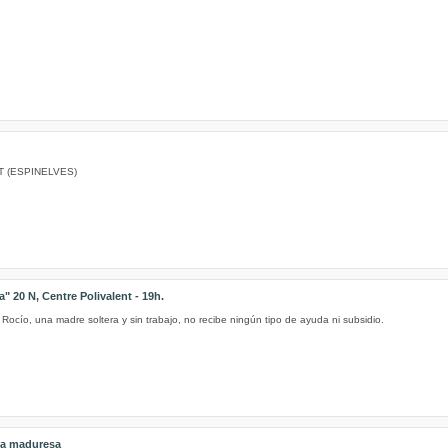
T (ESPINELVES)
" 20 N, Centre Polivalent - 19h.
 Rocío, una madre soltera y sin trabajo, no recibe ningún tipo de ayuda ni subsidio.
 la maduresa