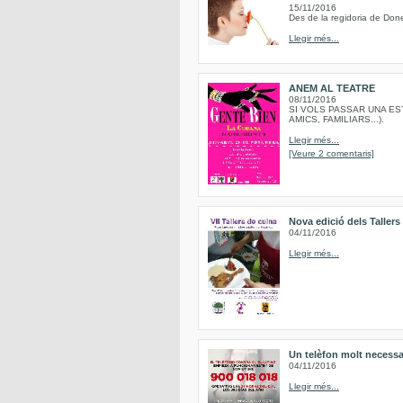
15/11/2016
Des de la regidoria de Done
Llegir més...
ANEM AL TEATRE
08/11/2016
SI VOLS PASSAR UNA ES
AMICS, FAMILIARS...).
Llegir més...
[Veure 2 comentaris]
Nova edició dels Taller
04/11/2016
Llegir més...
Un telèfon molt necessa
04/11/2016
Llegir més...