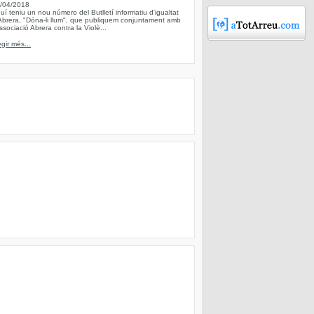
/04/2018
uí teniu un nou número del Butlletí informatiu d'igualtat
Abrera, "Dóna-li llum", que publiquem conjuntament amb
Associació Abrera contra la Violè...
egir més...