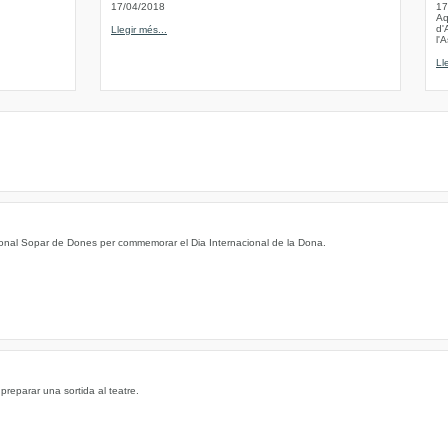
17/04/2018
17
Aq
d'
Llegir més...
l'
Ll
icional Sopar de Dones per commemorar el Dia Internacional de la Dona.
preparar una sortida al teatre.