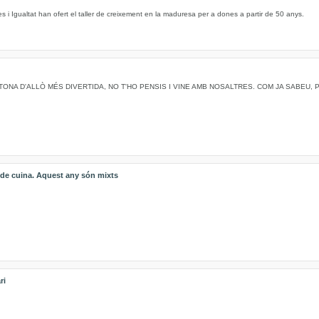
s i Igualtat han ofert el taller de creixement en la maduresa per a dones a partir de 50 anys.
TONA D'ALLÒ MÉS DIVERTIDA, NO T'HO PENSIS I VINE AMB NOSALTRES. COM JA SABEU,
s de cuina. Aquest any són mixts
ri