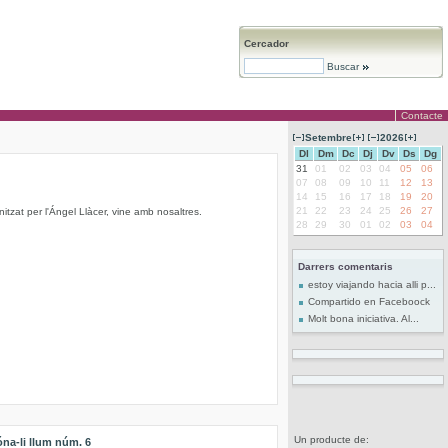
Cercador
Buscar
Contacte
Setembre
2026
Dl
Dm
Dc
Dj
Dv
Ds
Dg
31
01
02
03
04
05
06
07
08
09
10
11
12
13
14
15
16
17
18
19
20
21
22
23
24
25
26
27
nitzat per l'Ángel Llàcer, vine amb nosaltres.
28
29
30
01
02
03
04
Darrers comentaris
estoy viajando hacia alli p...
Compartido en Faceboock
Molt bona iniciativa. Al...
Un producte de:
na-li llum núm. 6