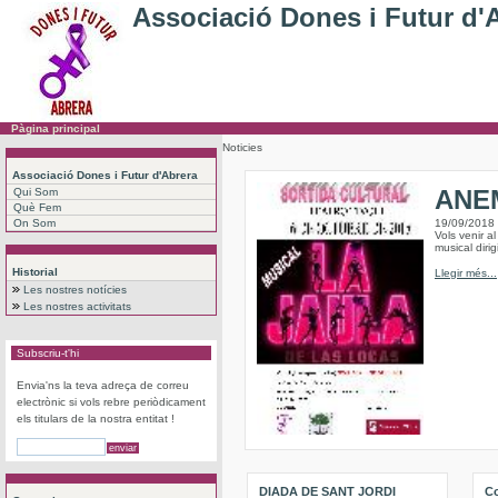
Associació Dones i Futur d'
Pàgina principal
Noticies
Associació Dones i Futur d'Abrera
ANEM
Qui Som
Què Fem
On Som
19/09/2018
Vols venir a
musical dirig
Historial
Llegir més...
Les nostres notícies
Les nostres activitats
Subscriu-t'hi
Envia'ns la teva adreça de correu
electrònic si vols rebre periòdicament
els titulars de la nostra entitat !
DIADA DE SANT JORDI
Co