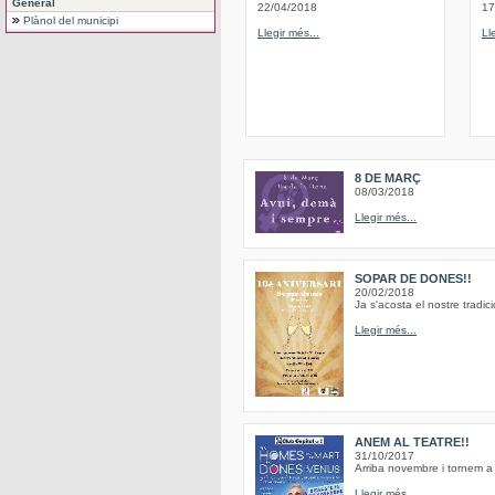
General
22/04/2018
17
Plànol del municipi
Llegir més...
Ll
8 DE MARÇ
08/03/2018
Llegir més...
SOPAR DE DONES!!
20/02/2018
Ja s'acosta el nostre trad
Llegir més...
ANEM AL TEATRE!!
31/10/2017
Arriba novembre i tornem a 
Llegir més...