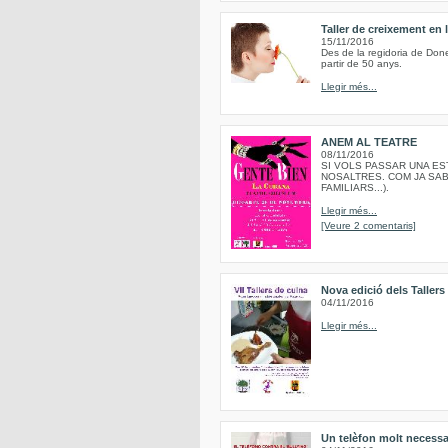
Taller de creixement en
15/11/2016
Des de la regidoria de Done
partir de 50 anys.
Llegir més...
ANEM AL TEATRE
08/11/2016
SI VOLS PASSAR UNA EST
NOSALTRES. COM JA SAB
FAMILIARS...).
Llegir més...
[Veure 2 comentaris]
Nova edició dels Taller
04/11/2016
Llegir més...
Un telèfon molt necessa